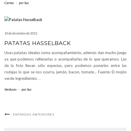
Carnes
-
por
Sus
10 de diciembre de 2012
PATATAS HASSELBACK
Unas patatas ideales como acompañamiento, además dan mucho juego
ya que podemos rellenarlas o acompañarlas de lo que queramos. Las
de la foto llevan sólo especias, pero podemos ponerles entre las
rodajas lo que se nos ocurra, jamón, bacon, tomate… Fuente: El mojón
verde Ingredientes:
…
Verduras
-
por
Sus
ENTRADAS ANTERIORES