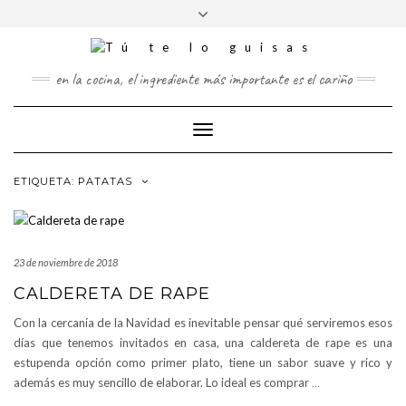
FOLLOW
Saltar
Alternar
FACEBOOK
TWITTER
PINTEREST
INSTAGRAM
US
al
la
contenido
cabecera
en la cocina, el ingrediente más importante es el cariño
Cambiar
modo
de
ETIQUETA:
PATATAS
navegación
23 de noviembre de 2018
CALDERETA DE RAPE
Con la cercanía de la Navidad es inevitable pensar qué serviremos esos
días que tenemos invitados en casa, una caldereta de rape es una
estupenda opción como primer plato, tiene un sabor suave y rico y
además es muy sencillo de elaborar. Lo ideal es comprar
…