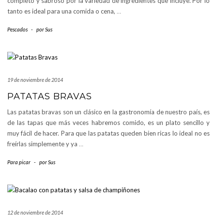
completo y sabroso por la variedad de ingredientes que incluye. Por lo
tanto es ideal para una comida o cena,
…
Pescados
-
por
Sus
19 de noviembre de 2014
PATATAS BRAVAS
Las patatas bravas son un clásico en la gastronomía de nuestro país, es
de las tapas que más veces habremos comido, es un plato sencillo y
muy fácil de hacer. Para que las patatas queden bien ricas lo ideal no es
freírlas simplemente y ya
…
Para picar
-
por
Sus
12 de noviembre de 2014