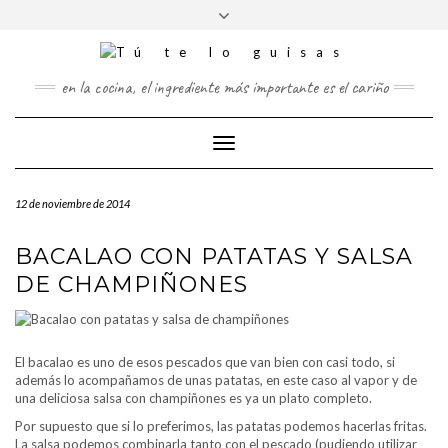
FOLLOW
Saltar
Alternar
FACEBOOK
TWITTER
PINTEREST
INSTAGRAM
US
al
la
contenido
cabecera
en la cocina, el ingrediente más importante es el cariño
Cambiar
modo
de
12 de noviembre de 2014
navegación
BACALAO CON PATATAS Y SALSA
DE CHAMPIÑONES
El bacalao es uno de esos pescados que van bien con casi todo, si
además lo acompañamos de unas patatas, en este caso al vapor y de
una deliciosa salsa con champiñones es ya un plato completo.
Por supuesto que si lo preferimos, las patatas podemos hacerlas fritas.
La salsa podemos combinarla tanto con el pescado (pudiendo utilizar