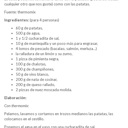
cualquier otro que nos guste) como con las patatas.
Fuente: thermomix
Ingredientes:
(para 4 personas)
60 g de patatas,
500 g de agua,
1 y 1/2 cucharadita de sal,
10 g de mantequilla y un poco más para engrasar,
4 lomos de pescado (bacalao, salmón, merluza…)
la ralladura de un limón y su zumo,
1 pizca de pimienta negra,
100 g de chalotas,
300 g de champiñones,
50 g de vino blanco,
200 g de nata de cocinar,
200 g de queso rallado,
2 pizcas de nuez moscada molida.
Elaboración:
Con thermomix:
Pelamos, lavamos y cortamos en trozos medianos las patatas, las
colocamos en el cestillo.
Ponemos el agua en el vaso con una cucharadita de sal.