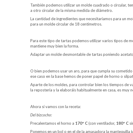
También podemos utilizar un molde cuadrado o circular, te
a otro circular de la misma medida de diámetro.
La cantidad de ingredientes que necesitaríamos para un mo
para un molde circular de 18 centímetros.
Para este tipo de tartas podemos utilizar varios tipos de m
mantiene muy bien la forma.
Adaptar un molde desmontable de tartas poniendo acetato e
O bien podemos usar un aro, para que cumpla su cometido h
ese caso en la base hemos de poner papel de horno o silpat 
Aparte de los moldes, para controlar bien los tiempos de 
la repostería y la elaboráis habitualmente en casa, es muy n
Ahora sí vamos con la receta:
Del bizcocho:
Precalentamos el horno a
170º C
(con ventilador,
180º C
si
Ponemos en un bol o en el de la amasadora la mantequilla jun