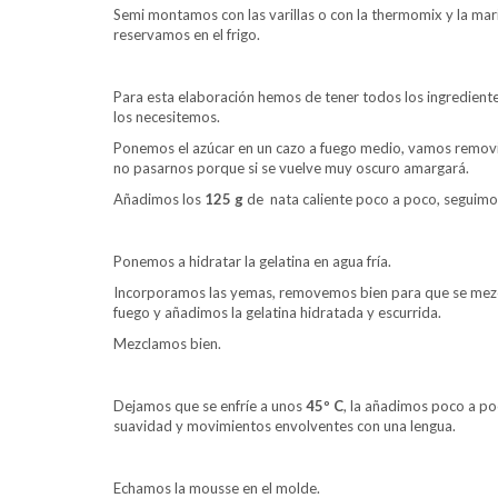
Semi montamos con las varillas o con la thermomix y la ma
reservamos en el frigo.
Para esta elaboración hemos de tener todos los ingredient
los necesitemos.
Ponemos el azúcar en un cazo a fuego medio, vamos removie
no pasarnos porque si se vuelve muy oscuro amargará.
Añadimos los
125 g
de nata caliente poco a poco, seguim
Ponemos a hidratar la gelatina en agua fría.
Incorporamos las yemas, removemos bien para que se mezcl
fuego y añadimos la gelatina hidratada y escurrida.
Mezclamos bien.
Dejamos que se enfríe a unos
45º C
, la añadimos poco a p
suavidad y movimientos envolventes con una lengua.
Echamos la mousse en el molde.