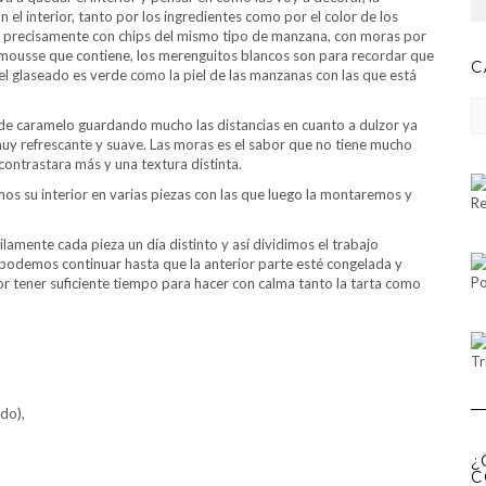
l interior, tanto por los ingredientes como por el color de los
 precisamente con chips del mismo tipo de manzana, con moras por
a mousse que contiene, los merenguitos blancos son para recordar que
C
 del glaseado es verde como la piel de las manzanas con las que está
CA
de caramelo guardando mucho las distancias en cuanto a dulzor ya
uy refrescante y suave. Las moras es el sabor que no tiene mucho
contrastara más y una textura distinta.
os su interior en varias piezas con las que luego la montaremos y
Re
mente cada pieza un día distinto y así dividimos el trabajo
odemos continuar hasta que la anterior parte esté congelada y
Po
or tener suficiente tiempo para hacer con calma tanto la tarta como
Tr
do),
¿
C