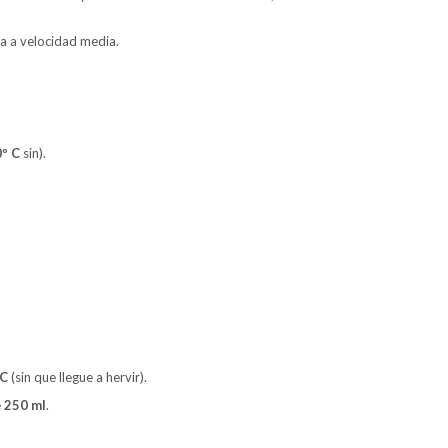
a a velocidad media.
º C
sin).
 C
(sin que llegue a hervir).
e
250 ml
.