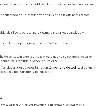
niendo en cuenta que un molde de 15 centímetros de lado no equivale
lde cuadrado de 15 centímetros equivaldría a la que necesitamos
olde: de silicona es ideal para desmoldar una vez congelado y
n su interior para que quede lo más liso posible.
a de ser totalmente liso y pesar para que no se escape la masa, en
sobre una superfície o bandeja dura y lisa.
varias elaboraciones necesitamos un
térmometro de cocina
, si os gusta
ecesario y no es un utensilio muy caro.
n).
to al azúcar y el azúcar invertido si utilizamos, los batimos a