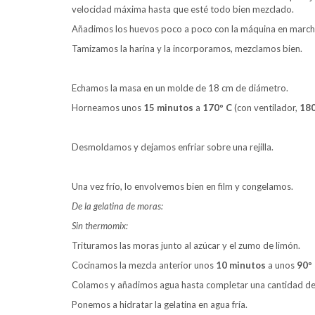
velocidad máxima hasta que esté todo bien mezclado.
Añadimos los huevos poco a poco con la máquina en march
Tamizamos la harina y la incorporamos, mezclamos bien.
Echamos la masa en un molde de 18 cm de diámetro.
Horneamos unos
15 minutos
a
170º C
(con ventilador,
180
Desmoldamos y dejamos enfriar sobre una rejilla.
Una vez frío, lo envolvemos bien en film y congelamos.
De la gelatina de moras:
Sin thermomix:
Trituramos las moras junto al azúcar y el zumo de limón.
Cocinamos la mezcla anterior unos
10 minutos
a unos
90º
Colamos y añadimos agua hasta completar una cantidad d
Ponemos a hidratar la gelatina en agua fría.