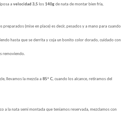
riposa a
velocidad 3,5
los
140g
de nata de montar bien fría,
es preparados (mise en place) es decir, pesados y a mano para cuando
ndo hasta que se derrita y coja un bonito color dorado, cuidado con
os removiendo.
e, llevamos la mezcla a
85º C
, cuando los alcance, retiramos del
oco a la nata semi montada que teníamos reservada, mezclamos con