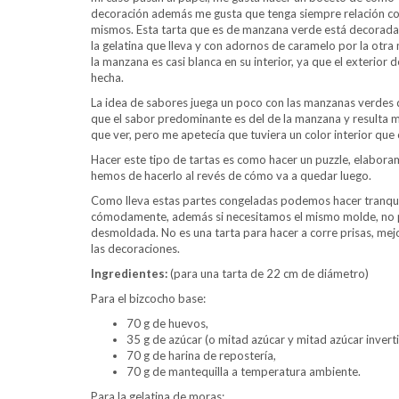
decoración además me gusta que tenga siempre relación con e
mismos. Esta tarta que es de manzana verde está decorada
la gelatina que lleva y con adornos de caramelo por la otr
la manzana es casi blanca en su interior, ya que el exterior
hecha.
La idea de sabores juega un poco con las manzanas verdes 
que el sabor predominante es del de la manzana y resulta m
que ver, pero me apetecía que tuviera un color interior que 
Hacer este tipo de tartas es como hacer un puzzle, elaboram
hemos de hacerlo al revés de cómo va a quedar luego.
Como lleva estas partes congeladas podemos hacer tranquila
cómodamente, además si necesitamos el mismo molde, no p
desmoldada. No es una tarta para hacer a corre prisas, mej
las decoraciones.
Ingredientes:
(para una tarta de 22 cm de diámetro)
Para el bizcocho base:
70 g de huevos,
35 g de azúcar (o mitad azúcar y mitad azúcar inverti
70 g de harina de repostería,
70 g de mantequilla a temperatura ambiente.
Para la gelatina de moras: