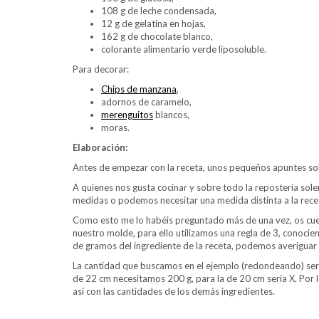
108 g de leche condensada,
12 g de gelatina en hojas,
162 g de chocolate blanco,
colorante alimentario verde liposoluble.
Para decorar:
Chips de manzana
,
adornos de caramelo,
merenguitos
blancos,
moras.
Elaboración:
Antes de empezar con la receta, unos pequeños apuntes so
A quienes nos gusta cocinar y sobre todo la repostería so
medidas o podemos necesitar una medida distinta a la rec
Como esto me lo habéis preguntado más de una vez, os cuent
nuestro molde, para ello utilizamos una regla de 3, conoci
de gramos del ingrediente de la receta, podemos averiguar
La cantidad que buscamos en el ejemplo (redondeando) serí
de 22 cm necesitamos 200 g, para la de 20 cm sería X. Por 
así con las cantidades de los demás ingredientes.