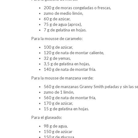
200 g de moras congeladas o frescas,
zumo de medio limón,
60 g de azúcar,
75 g de agua (aprox),
7 g de gelatina en hojas.
Para la mousse de caramelo:
100 g de azúcar,
120 g de nata de montar caliente,
32 g de yemas,
3,5 g de gelatina en hojas,
140 g de nata de montar fría.
Para la mousse de manzana verde:
560 g de manzanas Granny Smith peladas y sin las se
zumo de 1 limón,
560 g de nata de montar fría,
170 g de azúcar,
15 g de gelatina en hojas.
Para el glaseado:
98 g de agua,
150 g de azúcar
150 g de glucosa,