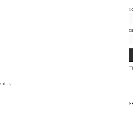
N
DI
millas,
S