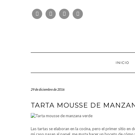
Saltar
FOLLOW
al
FACEBOOK
TWITTER
PINTEREST
INSTAGRAM
US
contenido
INICIO
29 de diciembre de 2016
TARTA MOUSSE DE MANZA
Las tartas se elaboran en la cocina, pero el primer sitio en
mi caso pasan al papel, me gusta hacer un boceto de cómo va