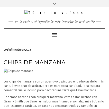
FOLLOW
Saltar
Alternar
FACEBOOK
TWITTER
PINTEREST
INSTAGRAM
US
al
la
contenido
cabecera
en la cocina, el ingrediente más importante es el cariño
Cambiar
modo
de
29 de diciembre de 2016
navegación
CHIPS DE MANZANA
Los chips de manzana son un aperitivo o picoteo entre horas de lo más
sano, llevan algo de azúcar, pero es muy poca cantidad. Ideales para
comer tal cual o incluso para decorar una tarta que lleve manzana.
Podemos hacerlos con cualquier manzana, éstos están hechos con
Granny Smith que tienen un sabor más intenso y son algo más ácidas lo
que les aporta carácter, en casa nos encantan crudas y también en