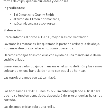
forma de chips, quedan crujientes y deliciosas.
Ingredientes:
1 ó 2 manzans Granny Smith,
el zumo de 1 limón por manzana,
azúcar glacé para espolvorear.
Elaboración:
Precalentamos el horno a 150º C, mejor si es con ventilador.
Lavamos las manzanas, les quitamos la parte de arriba y la de abajo.
Podemos descorazonarlas o no, como queramos.
Hacemos rodajas finas con ellas con ayuda de una mandolina o de un
cuchillo afilado.
Sumergimos cada rodaja de manzana en el zumo de limón y las vamos
colocando en una bandeja de horno con papel de hornear.
Las espolvoreamos con azúcar glacé.
Las horneamos a 150º C unos 75 ó 90 minutos vigilando al final para
que no se tuesten demasiado, dependerá del grosor que las hayamos
cortado.
Las dejamos enfriar sobre una rejilla.