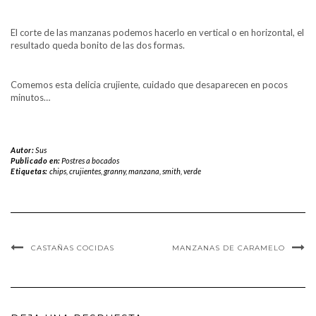
El corte de las manzanas podemos hacerlo en vertical o en horizontal, el
resultado queda bonito de las dos formas.
Comemos esta delicia crujiente, cuidado que desaparecen en pocos
minutos…
Autor:
Sus
Publicado en:
Postres a bocados
Etiquetas:
chips
,
crujientes
,
granny
,
manzana
,
smith
,
verde
CASTAÑAS COCIDAS
MANZANAS DE CARAMELO