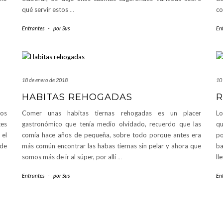
qué servir estos
…
c
Entrantes
-
por
Sus
En
18 de enero de 2018
10
HABITAS REHOGADAS
R
vos
Comer unas habitas tiernas rehogadas es un placer
Lo
tes
gastronómico que tenía medio olvidado, recuerdo que las
qu
 el
comía hace años de pequeña, sobre todo porque antes era
p
 de
más común encontrar las habas tiernas sin pelar y ahora que
ba
somos más de ir al súper, por allí
…
ll
Entrantes
-
por
Sus
En