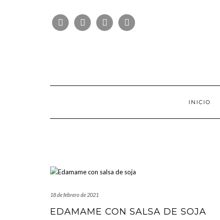
Saltar
FOLLOW
al
FACEBOOK
TWITTER
PINTEREST
INSTAGRAM
US
contenido
INICIO
18 de febrero de 2021
EDAMAME CON SALSA DE SOJA