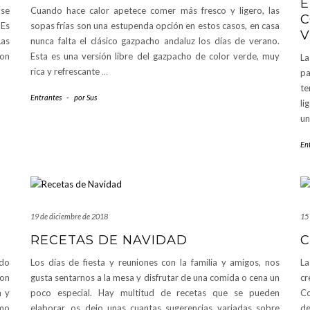
E
 se
Cuando hace calor apetece comer más fresco y ligero, las
C
 Es
sopas frías son una estupenda opción en estos casos, en casa
V
Las
nunca falta el clásico gazpacho andaluz los días de verano.
con
Esta es una versión libre del gazpacho de color verde, muy
La
rica y refrescante
…
pa
te
Entrantes
-
por
Sus
li
un
En
19 de diciembre de 2018
15
RECETAS DE NAVIDAD
C
do
Los días de fiesta y reuniones con la familia y amigos, nos
La
con
gusta sentarnos a la mesa y disfrutar de una comida o cena un
cr
a y
poco especial. Hay multitud de recetas que se pueden
Co
umo
elaborar, os dejo unas cuantas sugerencias variadas sobre
de