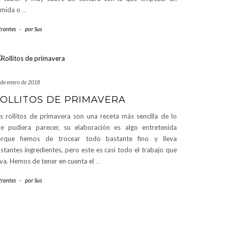
omida o
…
trantes
-
por
Sus
 de enero de 2018
OLLITOS DE PRIMAVERA
s rollitos de primavera son una receta más sencilla de lo
e pudiera parecer, su elaboración es algo entretenida
orque hemos de trocear todo bastante fino y lleva
stantes ingredientes, pero este es casi todo el trabajo que
eva. Hemos de tener en cuenta el
…
trantes
-
por
Sus