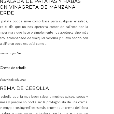
NSALADA DE PATATAS Y HABAS
ON VINAGRETA DE MANZANA
ERDE
 patata cocida sirve como base para cualquier ensalada,
ra el día que no nos apetezca comer de caliente por la
mperatura que hace o simplemente nos apetezca algo más
gero, acompañado de cualquier verdura y huevo cocido con
a aliño un poco especial como
…
trantes
-
por
Sus
 de noviembre de 2018
REMA DE CEBOLLA
 cebolla aporta muy buen sabor a muchos guisos, sopas y
emas y porqué no podía ser la protagonista de una crema.
n muy pocos ingredientes más, tenemos un crema deliciosa
 sabor y muy suave de textura con la que empezar un