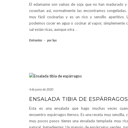
El edamame son vainas de soja que no han madurado y
cosechan así, normalmente las encontramos congeladas.
muy fácil cocinarlas y es un rico y sencillo aperitivo. 
podemos cocer en agua o cocinar al vapor, simplemente 
sal están ricas, aunque otra
…
Entrantes
-
por
Sus
4 de junio de 2020
ENSALADA TIBIA DE ESPÁRRAGOS
Esta es una ensalada que hago muchas veces cuan
encuentro espárragos tiernos. Es una receta muy sencilla, 
muy pocos pasos tienes una ensalada templada muy ric
natural. Ingredientes: Un manojo de espárragos verdes, z