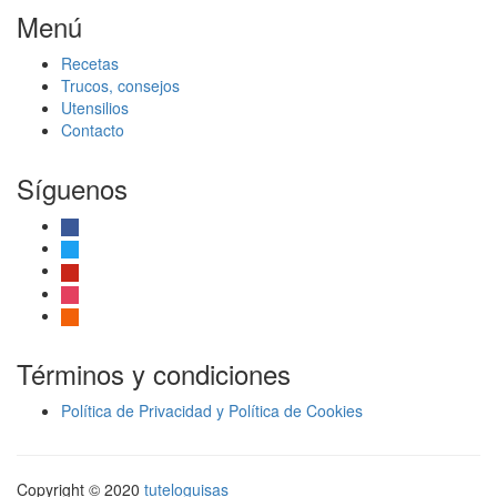
Menú
Recetas
Trucos, consejos
Utensilios
Contacto
Síguenos
facebook
twitter
pinterest
instagram
rss
Términos y condiciones
Política de Privacidad y Política de Cookies
Copyright © 2020
tuteloguisas