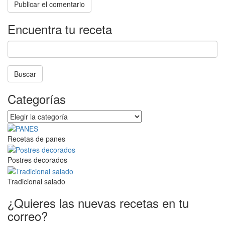
Encuentra tu receta
Buscar
La
Categorías
búsqueda
está
Categorías
en
progreso
Recetas de panes
Postres decorados
Tradicional salado
¿Quieres las nuevas recetas en tu
correo?