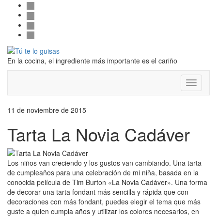
Follow
Saltar
facebook
al
twitter
us
contenido
pinterest
instagram
Alternar
la
En la cocina, el ingrediente más importante es el cariño
cabecera
Cambiar
modo
de
11 de noviembre de 2015
navegac
Tarta La Novia Cadáver
Los niños van creciendo y los gustos van cambiando. Una tarta
de cumpleaños para una celebración de mi niña, basada en la
conocida película de Tim Burton «La Novia Cadáver». Una forma
de decorar una tarta fondant más sencilla y rápida que con
decoraciones con más fondant, puedes elegir el tema que más
guste a quien cumpla años y utilizar los colores necesarios, en