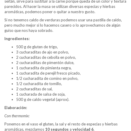
seitán, sirve para sustituir a la carne porque queda de un color y textura
parecidos. Al hacer la masa se utilizan diversas especias y hierbas
aromáticas, podemos poner o quitar a nuestro gusto.
Si no tenemos caldo de verduras podemos usar una pastilla de caldo,
pero mucho mejor si lo hacemos casero o lo aprovechamos de algún
guiso que nos haya sobrado.
Ingredientes:
500 g de gluten de trigo,
3 cucharaditas de ajo en polvo,
2 cucharaditas de cebolla en polvo,
2 cucharaditas de pimentón dulce,
1 cucharadita de pimienta negra,
1 cucharadita de perejil fresco picado,
1/2 cucharadita de comino en polvo,
1/2 cucharadita de tomillo,
2 cucharaditas de sal,
1 cucharada de salsa de soja,
500 g de caldo vegetal (aprox).
Elaboración:
Con thermomix:
Ponemos en el vaso el gluten, la sal y el resto de especias y hierbas
aromáticas, mezclamos
10 segundos
a
velocidad 6
.