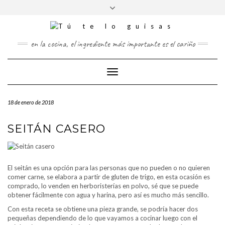
FOLLOW
Saltar
Alternar
FACEBOOK
TWITTER
PINTEREST
INSTAGRAM
US
al
la
contenido
cabecera
en la cocina, el ingrediente más importante es el cariño
Cambiar
modo
de
18 de enero de 2018
navegación
SEITÁN CASERO
El seitán es una opción para las personas que no pueden o no quieren
comer carne, se elabora a partir de gluten de trigo, en esta ocasión es
comprado, lo venden en herboristerías en polvo, sé que se puede
obtener fácilmente con agua y harina, pero así es mucho más sencillo.
Con esta receta se obtiene una pieza grande, se podría hacer dos
pequeñas dependiendo de lo que vayamos a cocinar luego con el