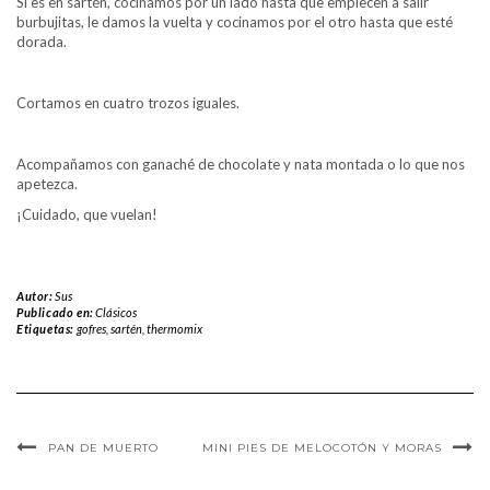
Si es en sartén, cocinamos por un lado hasta que empiecen a salir
burbujitas, le damos la vuelta y cocinamos por el otro hasta que esté
dorada.
Cortamos en cuatro trozos iguales.
Acompañamos con ganaché de chocolate y nata montada o lo que nos
apetezca.
¡Cuidado, que vuelan!
Autor:
Sus
Publicado en:
Clásicos
Etiquetas:
gofres
,
sartén
,
thermomix
PAN DE MUERTO
MINI PIES DE MELOCOTÓN Y MORAS