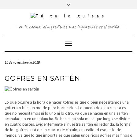
FOLLOW
Saltar
Alternar
FACEBOOK
TWITTER
PINTEREST
INSTAGRAM
US
al
la
contenido
cabecera
en la cocina, el ingrediente más importante es el cariño
Cambiar
modo
de
15 de noviembre de 2018
navegación
GOFRES EN SARTÉN
Lo que ocurre a la hora de hacer gofres es que o bien necesitamos una
gofrera o bien un molde para hornearlos. Lo bueno de esta receta es
que no necesitamos ni lo uno ni lo otro, ya que se hacen en una sartén
acanalada o en una plancha. Se hace una sola masa que luego se divide
en cuatro partes. Evidentemente si nuestra sartén es redonda, la forma
de los gofres será de un cuarto de círculo, en realidad eso es lo de
menos, ya que lo que importa es que salen unos ricos gofres más finos o