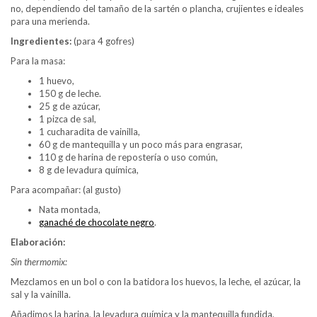
no, dependiendo del tamaño de la sartén o plancha, crujientes e ideales
para una merienda.
Ingredientes:
(para 4 gofres)
Para la masa:
1 huevo,
150 g de leche.
25 g de azúcar,
1 pizca de sal,
1 cucharadita de vainilla,
60 g de mantequilla y un poco más para engrasar,
110 g de harina de repostería o uso común,
8 g de levadura química,
Para acompañar: (al gusto)
Nata montada,
ganaché de chocolate negro
.
Elaboración:
Sin thermomix:
Mezclamos en un bol o con la batidora los huevos, la leche, el azúcar, la
sal y la vainilla.
Añadimos la harina, la levadura química y la mantequilla fundida,