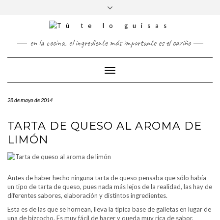
FOLLOW
Saltar
Alternar
FACEBOOK
TWITTER
PINTEREST
INSTAGRAM
US
al
la
contenido
cabecera
en la cocina, el ingrediente más importante es el cariño
Cambiar
modo
de
28 de mayo de 2014
navegación
TARTA DE QUESO AL AROMA DE
LIMÓN
Antes de haber hecho ninguna tarta de queso pensaba que sólo había
un tipo de tarta de queso, pues nada más lejos de la realidad, las hay de
diferentes sabores, elaboración y distintos ingredientes.
Esta es de las que se hornean, lleva la típica base de galletas en lugar de
una de bizcocho. Es muy fácil de hacer y queda muy rica de sabor,