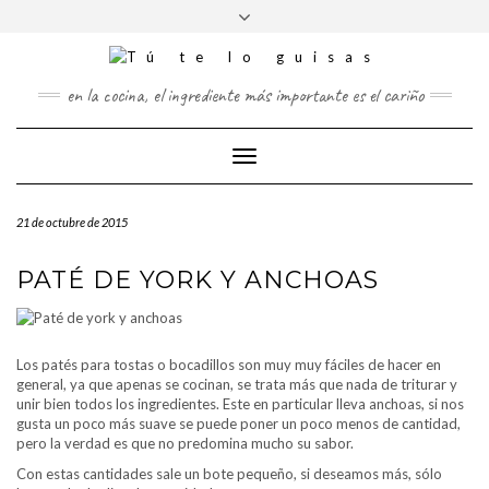
FOLLOW
Saltar
Alternar
FACEBOOK
TWITTER
PINTEREST
INSTAGRAM
US
al
la
contenido
cabecera
en la cocina, el ingrediente más importante es el cariño
Cambiar
modo
de
21 de octubre de 2015
navegación
PATÉ DE YORK Y ANCHOAS
Los patés para tostas o bocadillos son muy muy fáciles de hacer en
general, ya que apenas se cocinan, se trata más que nada de triturar y
unir bien todos los ingredientes. Este en particular lleva anchoas, si nos
gusta un poco más suave se puede poner un poco menos de cantidad,
pero la verdad es que no predomina mucho su sabor.
Con estas cantidades sale un bote pequeño, si deseamos más, sólo