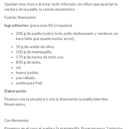
Quedan muy ricas y al estar todo triturado, los niños que apartan la
verdura de la paella, la comen encantados.
Fuente: thermomix
Ingredientes:
(para unas 80 croquetas)
200 g de paella (sobre todo pollo deshuesado y verduras, no
hace falta que quede mucho arroz),
50 g de aceite de oliva,
100 g de mantequilla,
170 g de harina de todo uso,
800 g de leche,
sal,
huevo batido,
pan rallado,
aceite para freír.
Elaboración:
Picamos con la picadora o con la thermomix la paella bien fina.
Reservamos.
Con thermomix:
Ponemos en el vaso el aceite y la mantequilla. Programamos 3 minutos,