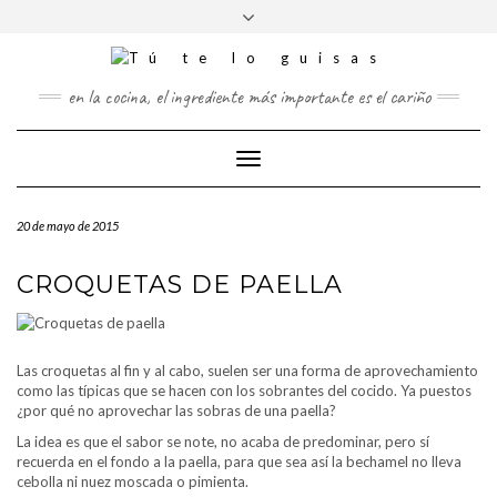
FOLLOW
Saltar
Alternar
FACEBOOK
US
al
la
contenido
cabecera
TWITTER
en la cocina, el ingrediente más importante es el cariño
PINTEREST
Cambiar
INSTAGRAM
modo
de
20 de mayo de 2015
navegación
CROQUETAS DE PAELLA
Las croquetas al fin y al cabo, suelen ser una forma de aprovechamiento
como las típicas que se hacen con los sobrantes del cocido. Ya puestos
¿por qué no aprovechar las sobras de una paella?
La idea es que el sabor se note, no acaba de predominar, pero sí
recuerda en el fondo a la paella, para que sea así la bechamel no lleva
cebolla ni nuez moscada o pimienta.