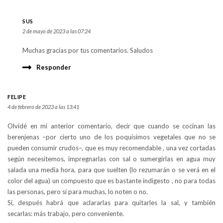
SUS
2 de mayo de 2023 a las 07:24
Muchas gracias por tus comentarios. Saludos
Responder
FELIPE
4 de febrero de 2023 a las 13:41
Olvidé en mi anterior comentario, decir que cuando se cocinan las
berenjenas –por cierto uno de los poquísimos vegetales que no se
pueden consumir crudos–, que es muy recomendable , una vez cortadas
según necesitemos, impregnarlas con sal o sumergirlas en agua muy
salada una media hora, para que suelten (lo rezumarán o se verá en el
color del agua) un compuesto que es bastante indigesto , no para todas
las personas, pero sí para muchas, lo noten o no.
Sí, después habrá que aclararlas para quitarles la sal, y también
secarlas: más trabajo, pero conveniente.