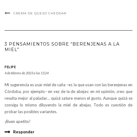
CREMA DE QUESO CHEDDAR
3 PENSAMIENTOS SOBRE “BERENJENAS A LA
MIEL”
FELIPE
4 de febrero de 2023 a las 13:24
Mi sugerencia es usar miel de caña –es la que usan con las berenjenas en
Córdoba, por ejemplo– en vez de la de abejas: en mi opinión, creo que
resulta mejor al paladar… quizá sature menos el gusto. Aunque quizá se
consiga lo mismo diluyendo la miel de abejas. Todo es cuestión de
probar las posibles variantes.
¡Buen apetito!
Responder