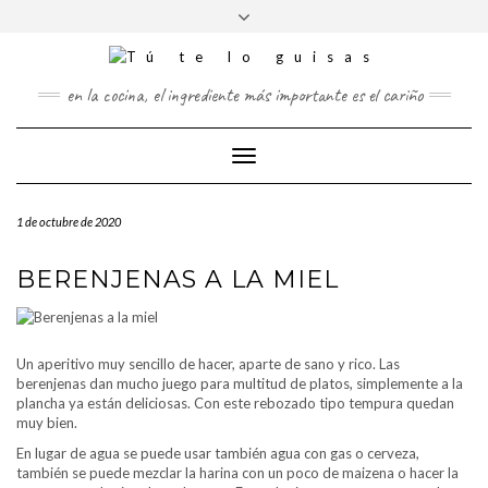
FOLLOW
Saltar
Alternar
FACEBOOK
TWITTER
PINTEREST
INSTAGRAM
US
al
la
contenido
cabecera
en la cocina, el ingrediente más importante es el cariño
Cambiar
modo
de
1 de octubre de 2020
navegación
BERENJENAS A LA MIEL
Un aperitivo muy sencillo de hacer, aparte de sano y rico. Las
berenjenas dan mucho juego para multitud de platos, simplemente a la
plancha ya están deliciosas. Con este rebozado tipo tempura quedan
muy bien.
En lugar de agua se puede usar también agua con gas o cerveza,
también se puede mezclar la harina con un poco de maizena o hacer la