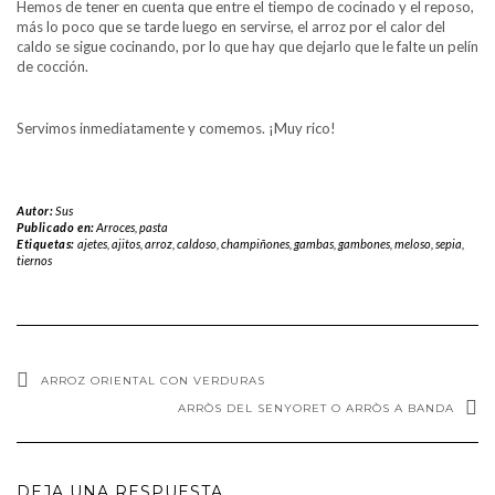
Hemos de tener en cuenta que entre el tiempo de cocinado y el reposo,
más lo poco que se tarde luego en servirse, el arroz por el calor del
caldo se sigue cocinando, por lo que hay que dejarlo que le falte un pelín
de cocción.
Servimos inmediatamente y comemos. ¡Muy rico!
Autor:
Sus
Publicado en:
Arroces, pasta
Etiquetas:
ajetes
,
ajitos
,
arroz
,
caldoso
,
champiñones
,
gambas
,
gambones
,
meloso
,
sepia
,
tiernos
ARROZ ORIENTAL CON VERDURAS
ARRÒS DEL SENYORET O ARRÒS A BANDA
DEJA UNA RESPUESTA