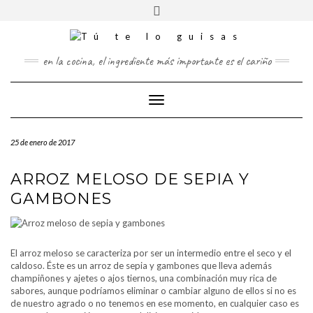
FOLLOW
Saltar
Alternar
FACEBOOK
US
al
la
contenido
cabecera
TWITTER
en la cocina, el ingrediente más importante es el cariño
PINTEREST
Cambiar
INSTAGRAM
modo
de
25 de enero de 2017
navegación
ARROZ MELOSO DE SEPIA Y
GAMBONES
El arroz meloso se caracteriza por ser un intermedio entre el seco y el
caldoso. Éste es un arroz de sepia y gambones que lleva además
champiñones y ajetes o ajos tiernos, una combinación muy rica de
sabores, aunque podríamos eliminar o cambiar alguno de ellos si no es
de nuestro agrado o no tenemos en ese momento, en cualquier caso es