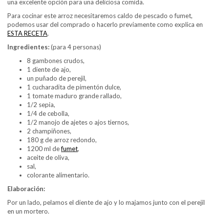
una excelente opción para una deliciosa comida.
Para cocinar este arroz necesitaremos caldo de pescado o fumet,
podemos usar del comprado o hacerlo previamente como explica en
ESTA RECETA
.
Ingredientes:
(para 4 personas)
8 gambones crudos,
1 diente de ajo,
un puñado de perejil,
1 cucharadita de pimentón dulce,
1 tomate maduro grande rallado,
1/2 sepia,
1/4 de cebolla,
1/2 manojo de ajetes o ajos tiernos,
2 champiñones,
180 g de arroz redondo,
1200 ml de
fumet
,
aceite de oliva,
sal,
colorante alimentario.
Elaboración:
Por un lado, pelamos el diente de ajo y lo majamos junto con el perejil
en un mortero.