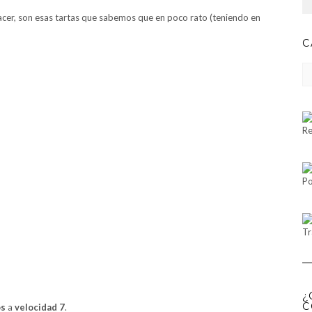
hacer, son esas tartas que sabemos que en poco rato (teniendo en
C
CA
Re
Po
Tr
¿
C
os
a
velocidad 7
.