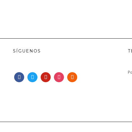
SÍGUENOS
T
Po
facebook
twitter
pinterest
instagram
rss