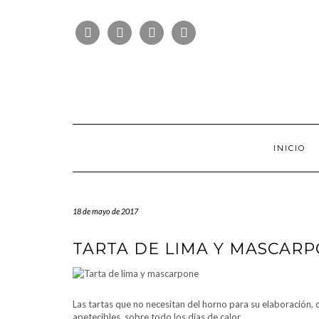
Saltar
FOLLOW
al
FACEBOOK
TWITTER
PINTEREST
INSTAGRAM
US
contenido
INICIO
18 de mayo de 2017
TARTA DE LIMA Y MASCAR
Las tartas que no necesitan del horno para su elaboración,
apetecibles, sobre todo los días de calor.