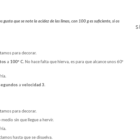
gusta que se note la acidez de las limas, con 100 g es suficiente, si os
S
itamos para decorar.
tos
a
100º C
. No hace falta que hierva, es para que alcance unos 60º
ría.
segundos
a
velocidad 3
.
itamos para decorar.
medio sin que llegue a hervir.
ría.
clamos hasta que se disuelva.