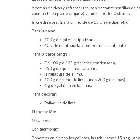
Además de ricas y refrescantes, son bastante sencillas de 
cuenta el tiempo de cuajado) vamos a poder disfrutar.
Ingredientes:
(para un molde de 16 cm de diámetro)
Para la base:
100 g de galletas tipo María,
40 g de mantequilla a temperatura ambiente.
Para la parte central:
De 100 g a 125 g de leche condensada,
250 g de queso mascarpone,
la ralladura de 1 lima,
100 g de zumo de lima (unos 200 g de limas),
4 g de gelatina en láminas.
Para decorar:
Ralladura de lima.
Elaboración:
De la base:
Con thermomix:
Ponemos en el vaso las galletas, las trituramos
15 segund