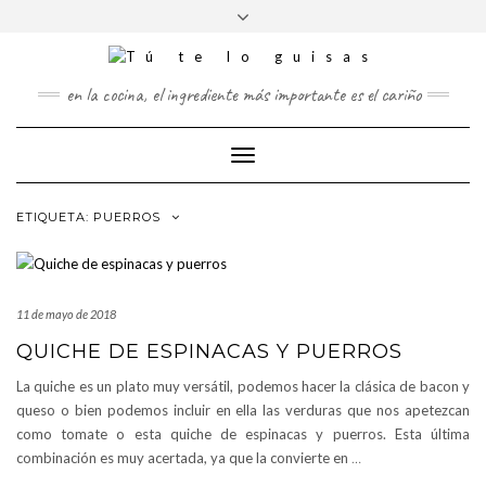
FOLLOW
Saltar
Alternar
FACEBOOK
TWITTER
PINTEREST
INSTAGRAM
US
al
la
contenido
cabecera
en la cocina, el ingrediente más importante es el cariño
Cambiar
modo
de
ETIQUETA:
PUERROS
navegación
11 de mayo de 2018
QUICHE DE ESPINACAS Y PUERROS
La quiche es un plato muy versátil, podemos hacer la clásica de bacon y
queso o bien podemos incluir en ella las verduras que nos apetezcan
como tomate o esta quiche de espinacas y puerros. Esta última
combinación es muy acertada, ya que la convierte en
…