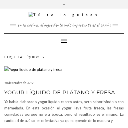
FOLLOW
Saltar
Alternar
FACEBOOK
TWITTER
PINTEREST
INSTAGRAM
US
al
la
contenido
cabecera
en la cocina, el ingrediente más importante es el cariño
Cambiar
modo
de
ETIQUETA:
LÍQUIDO
navegación
18 de octubre de 2017
YOGUR LÍQUIDO DE PLÁTANO Y FRESA
Ya había elaborado yogur líquido casero antes, pero saborizándolo con
mermelada. En esta ocasión el yogur lleva fruta fresca, las fresas
congeladas porque no era época, pero el resultado es el mismo. La
cantidad de azúcar es orientativa ya que depende de lo madura y
…