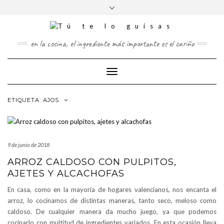
FOLLOW
Saltar
Alternar
FACEBOOK
US
al
la
contenido
cabecera
TWITTER
en la cocina, el ingrediente más importante es el cariño
PINTEREST
Cambiar
INSTAGRAM
modo
de
ETIQUETA:
AJOS
navegación
9 de junio de 2018
ARROZ CALDOSO CON PULPITOS,
AJETES Y ALCACHOFAS
En casa, como en la mayoría de hogares valencianos, nos encanta el
arroz, lo cocinamos de distintas maneras, tanto seco, meloso como
caldoso. De cualquier manera da mucho juego, ya que podemos
cocinarlo con multitud de ingredientes variados. En esta ocasión lleva