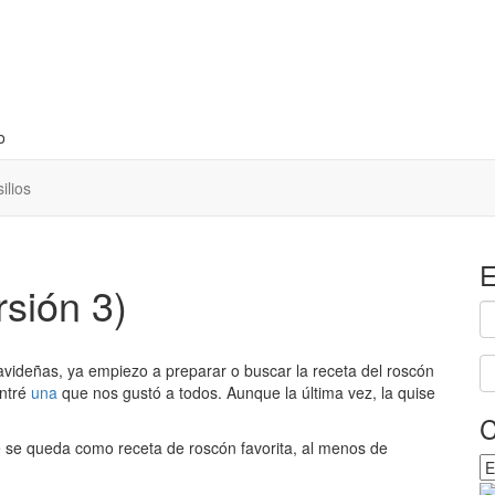
o
ilios
E
sión 3)
videñas, ya empiezo a preparar o buscar la receta del roscón
ontré
una
que nos gustó a todos. Aunque la última vez, la quise
L
C
b
es
e se queda como receta de roscón favorita, al menos de
Ca
e
pr