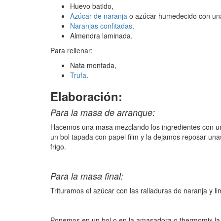
Huevo batido,
Azúcar de naranja
o azúcar humedecido con una
Naranjas confitadas,
Almendra laminada.
Para rellenar:
Nata montada,
Trufa
.
Elaboración:
Para la masa de arranque:
Hacemos una masa mezclando los ingredientes con u
un bol tapada con papel film y la dejamos reposar una
frigo.
Para la masa final:
Trituramos el azúcar con las ralladuras de naranja y 
Ponemos en un bol o en la amasadora o thermomix la ma