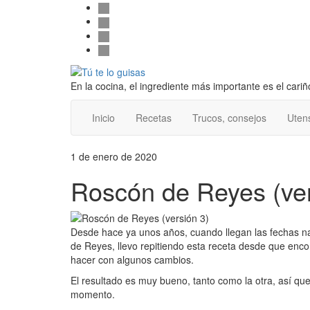
Follow
Saltar
facebook
al
twitter
us
contenido
pinterest
instagram
Alternar
la
En la cocina, el ingrediente más importante es el cariñ
cabecera
Inicio
Recetas
Trucos, consejos
Utens
1 de enero de 2020
Roscón de Reyes (ver
Desde hace ya unos años, cuando llegan las fechas na
de Reyes, llevo repitiendo esta receta desde que enc
hacer con algunos cambios.
El resultado es muy bueno, tanto como la otra, así qu
momento.