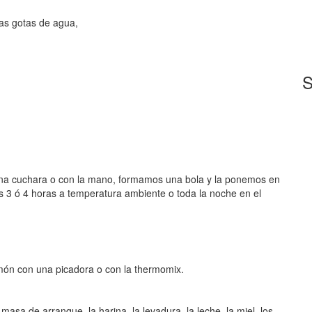
s gotas de agua,
S
na cuchara o con la mano, formamos una bola y la ponemos en
s 3 ó 4 horas a temperatura ambiente o toda la noche en el
limón con una picadora o con la thermomix.
sa de arranque, la harina, la levadura, la leche, la miel, los