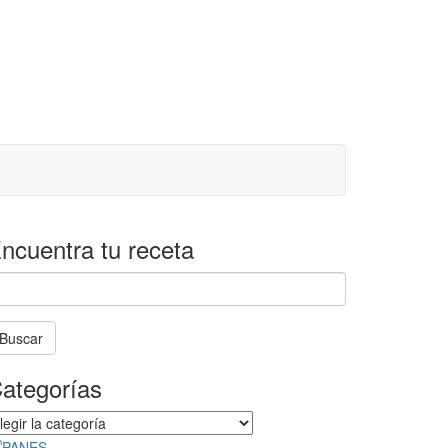
ncuentra tu receta
Buscar
a
ategorías
úsqueda
tá
tegorías
n
ogreso