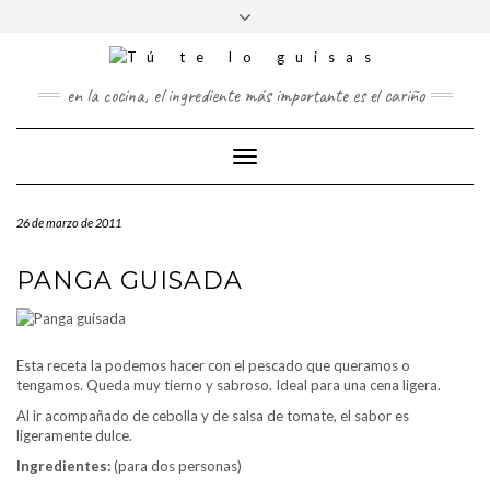
FOLLOW
Saltar
Alternar
FACEBOOK
TWITTER
PINTEREST
INSTAGRAM
US
al
la
contenido
cabecera
en la cocina, el ingrediente más importante es el cariño
Cambiar
modo
de
26 de marzo de 2011
navegación
PANGA GUISADA
Esta receta la podemos hacer con el pescado que queramos o
tengamos. Queda muy tierno y sabroso. Ideal para una cena ligera.
Al ir acompañado de cebolla y de salsa de tomate, el sabor es
ligeramente dulce.
Ingredientes:
(para dos personas)