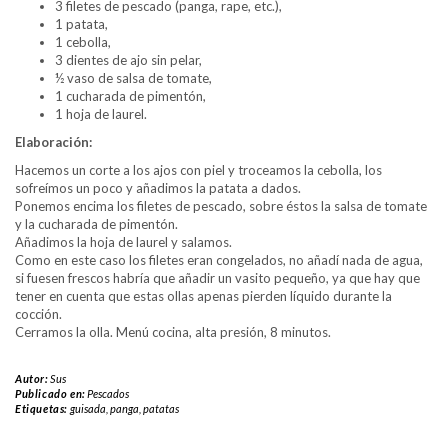
3 filetes de pescado (panga, rape, etc.),
1 patata,
1 cebolla,
3 dientes de ajo sin pelar,
½ vaso de salsa de tomate,
1 cucharada de pimentón,
1 hoja de laurel.
Elaboración:
Hacemos un corte a los ajos con piel y troceamos la cebolla, los
sofreímos un poco y añadimos la patata a dados.
Ponemos encima los filetes de pescado, sobre éstos la salsa de tomate
y la cucharada de pimentón.
Añadimos la hoja de laurel y salamos.
Como en este caso los filetes eran congelados, no añadí nada de agua,
si fuesen frescos habría que añadir un vasito pequeño, ya que hay que
tener en cuenta que estas ollas apenas pierden líquido durante la
cocción.
Cerramos la olla. Menú cocina, alta presión, 8 minutos.
Autor:
Sus
Publicado en:
Pescados
Etiquetas:
guisada
,
panga
,
patatas