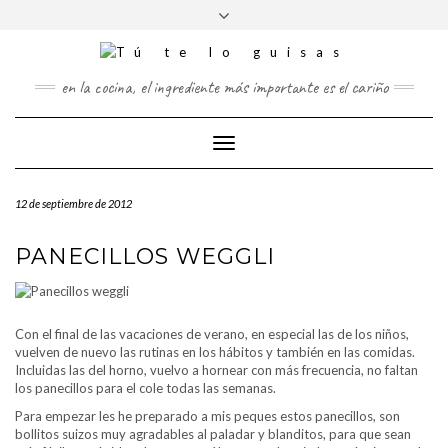
FOLLOW
Saltar
Alternar
FACEBOOK
US
al
la
contenido
cabecera
TWITTER
en la cocina, el ingrediente más importante es el cariño
PINTEREST
Cambiar
INSTAGRAM
modo
de
12 de septiembre de 2012
navegación
PANECILLOS WEGGLI
Con el final de las vacaciones de verano, en especial las de los niños,
vuelven de nuevo las rutinas en los hábitos y también en las comidas.
Incluidas las del horno, vuelvo a hornear con más frecuencia, no faltan
los panecillos para el cole todas las semanas.
Para empezar les he preparado a mis peques estos panecillos, son
bollitos suizos muy agradables al paladar y blanditos, para que sean