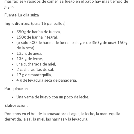
más fáciles y rápidos de comer, así luego en el patio hay más tiempo de
jugar.
Fuente: La olla suiza
Ingredientes:
(para 16 panecillos)
350g de harina de fuerza,
150g de harina integral,
(o sólo 500 de harina de fuerza en lugar de 350 g de una+ 150 g
de la otra),
135 g de agua,
135 g de leche,
una cucharada de miel,
2 cucharaditas de sal,
17 g de mantequilla,
4 g de levadura seca de panadería.
Para pincelar:
Una yema de huevo con un poco de leche.
Elaboración:
Ponemos en el bol de la amasadora el agua, la leche, la mantequilla
derretida, la sal, la miel, las harinas y la levadura.