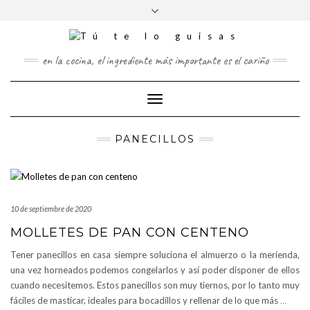
FOLLOW
Saltar
Alternar
FACEBOOK
TWITTER
PINTEREST
INSTAGRAM
US
al
la
contenido
cabecera
en la cocina, el ingrediente más importante es el cariño
Cambiar
modo
de
PANECILLOS
navegación
10 de septiembre de 2020
MOLLETES DE PAN CON CENTENO
Tener panecillos en casa siempre soluciona el almuerzo o la merienda,
una vez horneados podemos congelarlos y así poder disponer de ellos
cuando necesitemos. Estos panecillos son muy tiernos, por lo tanto muy
fáciles de masticar, ideales para bocadillos y rellenar de lo que más
…