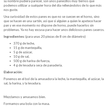
su nombre pudiera parecer, son unos panecillos muy tiernos que
podemos utilizar a cualquier hora del día rellenándolos de lo que más
nos guste.
Una curiosidad de estos panes es que no se cuecen en el horno, sino
que se hacen en una sartén, así que si alguien a quien le apetece hacer
pan y en ese momento no dispone de horno, puede hacerlos sin
problemas. Ya no hay excusa para hacer unos deliciosos panes caseros.
Ingredientes:
(para unas 20 piezas de 8 cm de diámetro)
370 g de leche,
15 g de mantequilla,
5 g de azúcar,
10 g de sal,
500 g de harina de fuerza,
4 g de levadura seca de panadería.
Elaboración:
Ponemos en el bol de la amasadora la leche, la mantequilla, el azúcar, la
sal, la harina, y la levadura.
Mezclamos y amasamos bien.
Formamos una bola con la masa.