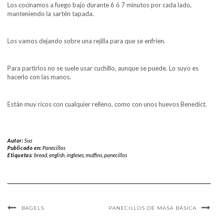
Los cocinamos a fuego bajo durante 6 ó 7 minutos por cada lado,
manteniendo la sartén tapada.
Los vamos dejando sobre una rejilla para que se enfríen.
Para partirlos no se suele usar cuchillo, aunque se puede. Lo suyo es
hacerlo con las manos.
Están muy ricos con cualquier relleno, como con unos huevos Benedict.
Autor:
Sus
Publicado en:
Panecillos
Etiquetas:
bread
,
english
,
ingleses
,
muffins
,
panecillos
BAGELS
PANECILLOS DE MASA BÁSICA