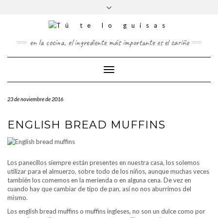
FOLLOW
Saltar
Alternar
FACEBOOK
TWITTER
PINTEREST
INSTAGRAM
US
al
la
contenido
cabecera
en la cocina, el ingrediente más importante es el cariño
Cambiar
modo
de
23 de noviembre de 2016
navegación
ENGLISH BREAD MUFFINS
Los panecillos siempre están presentes en nuestra casa, los solemos
utilizar para el almuerzo, sobre todo de los niños, aunque muchas veces
también los comemos en la merienda o en alguna cena. De vez en
cuando hay que cambiar de tipo de pan, así no nos aburrimos del
mismo.
Los english bread muffins o muffins ingleses, no son un dulce como por