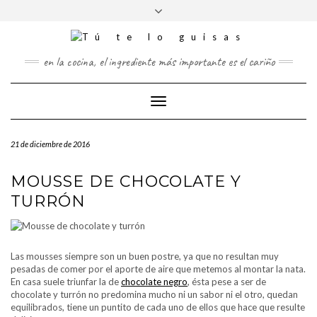
FOLLOW
Saltar
Alternar
FACEBOOK
TWITTER
PINTEREST
INSTAGRAM
US
al
la
contenido
cabecera
en la cocina, el ingrediente más importante es el cariño
Cambiar
modo
de
21 de diciembre de 2016
navegación
MOUSSE DE CHOCOLATE Y
TURRÓN
Las mousses siempre son un buen postre, ya que no resultan muy
pesadas de comer por el aporte de aire que metemos al montar la nata.
En casa suele triunfar la de
chocolate negro
, ésta pese a ser de
chocolate y turrón no predomina mucho ni un sabor ni el otro, quedan
equilibrados, tiene un puntito de cada uno de ellos que hace que resulte