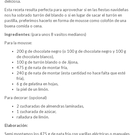
deliciosa.
Esta receta resulta perfecta para aprovechar si en las fiestas navideñas
nos ha sobrado turrón del blando o si en lugar de sacar el turrón en
pastilla, preferimos hacerlo en forma de mousse como colofón de una
buena comida o cena.
Ingredientes:
(para unos 8 vasitos medianos)
Para la mousse:
200 g de chocolate negro (o 100 g de chocolate negro y 100 g
de chocolate blanco),
100 g de turrón blando o de Jijona,
475 g de nata de montar fría,
240 g de nata de montar (esta cantidad no hace falta que esté
fría),
6 g de gelatina en hojas,
la piel de un limón.
Para decorar: (opcional)
2 cucharadas de almendras laminadas,
1 cucharada de azúcar,
ralladura de limón.
Elaboración:
Semi montamos los 475 g de nata fría con varillas eléctricas o manuales.