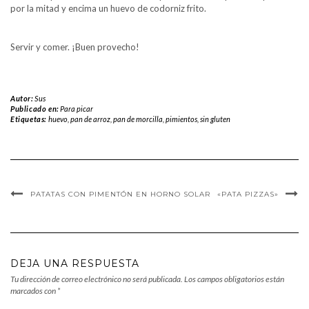
por la mitad y encima un huevo de codorniz frito.
Servir y comer. ¡Buen provecho!
Autor:
Sus
Publicado en:
Para picar
Etiquetas:
huevo
,
pan de arroz
,
pan de morcilla
,
pimientos
,
sin gluten
PATATAS CON PIMENTÓN EN HORNO SOLAR
«PATA PIZZAS»
DEJA UNA RESPUESTA
Tu dirección de correo electrónico no será publicada.
Los campos obligatorios están
marcados con
*