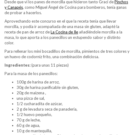
Desde que vi los panes de morcilla que hicieron tanto Graci de
Pinchos
y Canapés
, como Miguel Ángel de Cocina para bomberos, tenía ganas
de probar a hacerlos.
Aprovechando este concurso en el que la receta tenía que llevar
morcilla, y podía ir acompañada de una masa sin gluten, adapté la
receta de pan de arroz de
La Cocina de Ile
añadiéndole morcilla a la
masa, lo que aporta a los panecillos un estupendo sabor y distinto
color.
Para rellenar los mini bocadillos de morcilla, pimientos de tres colores y
un huevo de codorniz frito, una combinación deliciosa.
Ingredientes:
(para unas 11 piezas)
Para la masa de los panecillos:
100g de harina de arroz,
30g de harina panificable sin gluten,
20g de maizena ,
una pizca de sal,
1/2 cucharadita de azúcar,
2 g de levadura seca de panadería,
1/2 huevo pequeño,
70 g de leche,
60 g de agua,
10 g de mantequilla,