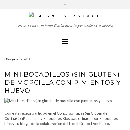
FOLLOW
Saltar
Alternar
FACEBOOK
TWITTER
PINTEREST
INSTAGRAM
US
al
la
contenido
cabecera
en la cocina, el ingrediente más importante es el cariño
Cambiar
modo
de
30 de junio de 2012
navegación
MINI BOCADILLOS (SIN GLUTEN)
DE MORCILLA CON PIMIENTOS Y
HUEVO
Con esta receta participo en el Concurso Tapas Sin Gluten de
CocinaConPoco.com y Embutidos Ríos patrocinado por Embutidos
Ríos y su blog, con la colaboración del Hotel Grupo Don Pablo.