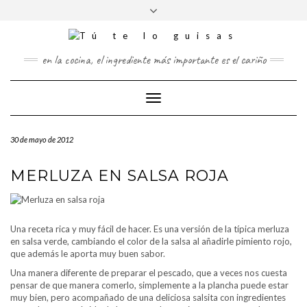
FOLLOW
Saltar
Alternar
FACEBOOK
TWITTER
PINTEREST
INSTAGRAM
US
al
la
contenido
cabecera
en la cocina, el ingrediente más importante es el cariño
Cambiar
modo
de
30 de mayo de 2012
navegación
MERLUZA EN SALSA ROJA
Una receta rica y muy fácil de hacer. Es una versión de la típica merluza
en salsa verde, cambiando el color de la salsa al añadirle pimiento rojo,
que además le aporta muy buen sabor.
Una manera diferente de preparar el pescado, que a veces nos cuesta
pensar de que manera comerlo, simplemente a la plancha puede estar
muy bien, pero acompañado de una deliciosa salsita con ingredientes