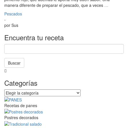
manera diferente de preparar el pescado, que a veces
…
Pescados
-
por
Sus
Encuentra tu receta
Buscar
La
búsqueda
Categorías
está
en
Categorías
progreso
Recetas de panes
Postres decorados