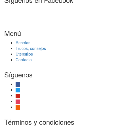
Menú
Recetas
Trucos, consejos
Utensilios
Contacto
Síguenos
facebook
twitter
pinterest
instagram
rss
Términos y condiciones