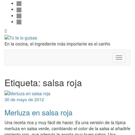
Follow
Saltar
facebook
al
twitter
us
contenido
pinterest
instagram
Alternar
la
cabecera
En la cocina, el ingrediente más importante es el cariño
Cambiar
modo
de
navegac
Etiqueta:
salsa roja
30 de mayo de 2012
Merluza en salsa roja
Una receta rica y muy fácil de hacer. Es una versión de la típica
merluza en salsa verde, cambiando el color de la salsa al añadirle
pimiento rojo, que además le aporta muy buen sabor. Una