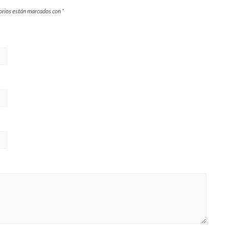
orios están marcados con
*