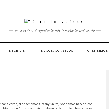
en la cocina, el ingrediente más importante es el cariño
RECETAS
TRUCOS, CONSEJOS
UTENSILIOS
anzana verde, si no tenemos Granny Smith, podríamos hacerlo con
uy bien, además va acompañada de una salsa, pollo y frutos secos