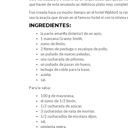
que hacen de esta ensalada un delicioso plato muy complet
Fue creada hace ya mucho tiempo en el hotel Waldorf, la rec
sea la exacta que sirven en el famoso hotel ni con la misma
INGREDIENTES:
la parte amarilla (interior) de un apio,
1 manzana Granny Smith,
zumo de limón,
2 filetes de pechuga o escalope de pollo,
un puñado de nueces peladas,
una cucharada de piñones,
un puñado de pasas sin hueso,
lechuga de roble para la base,
aceite,
sal.
Para la salsa:
100 g de mayonesa,
el zumo de 1/2 limón,
1/2 cucharada de azúcar,
3 cucharadas de nata de montar,
1/2 cucharadita de mostaza dijon,
sal,
pimienta negra.