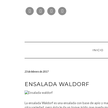
Saltar
FOLLOW
al
FACEBOOK
TWITTER
PINTEREST
INSTAGRAM
US
contenido
INICIO
23 de febrero de 2017
ENSALADA WALDORF
La ensalada Waldorf es una ensalada con base de apio y m
otra variedad, pero ésta le da un toque ácido que queda m