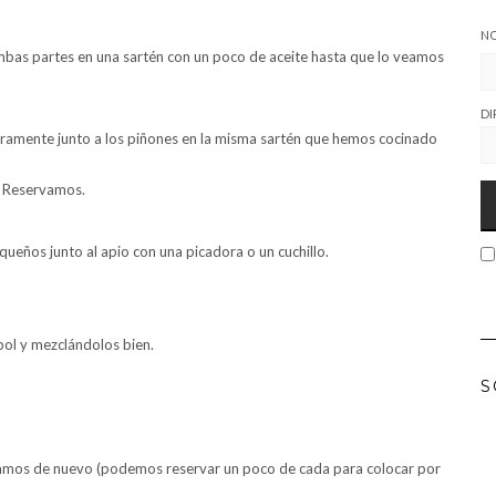
N
mbas partes en una sartén con un poco de aceite hasta que lo veamos
DI
eramente junto a los piñones en la misma sartén que hemos cocinado
. Reservamos.
ueños junto al apio con una picadora o un cuchillo.
bol y mezclándolos bien.
S
clamos de nuevo (podemos reservar un poco de cada para colocar por