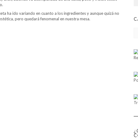
o.
eta ha ido variando en cuanto a los ingredientes y aunque quizá no
 estética, pero quedará fenomenal en nuestra mesa.
C
CA
Re
Po
Tr
¿
C