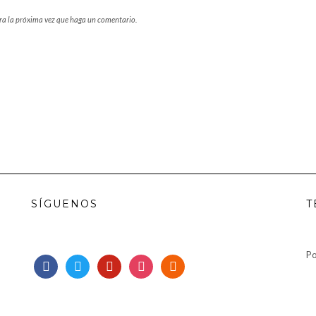
ara la próxima vez que haga un comentario.
SÍGUENOS
T
Po
facebook
twitter
pinterest
instagram
rss