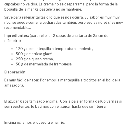
cupcakes no valdría. La crema no se desparrama, pero la forma de la
boquilla de la manga pastelera no se mantiene.
Sirve para rellenar tartas o lo que se nos ocurra. Su sabor es muy muy
rico, se puede comer a cucharadas también, pero eso ya no sé si es muy
recomendable…
Ingredientes:
(para rellenar 2 capas de una tarta de 25 cm de
diámetro)
120 g de mantequilla a temperatura ambiente,
500 g de azúcar glacé,
250 g de queso crema,
50 g de mermelada de frambuesa.
Elaboración:
Es muy fácil de hacer. Ponemos la mantequilla a trocitos en el bol de la
amasadora.
El azúcar glacé tamizado encima. Con la pala en forma de K o varillas si
son resistentes, lo batimos con el azúcar hasta que se integre.
Encima echamos el queso crema frío.