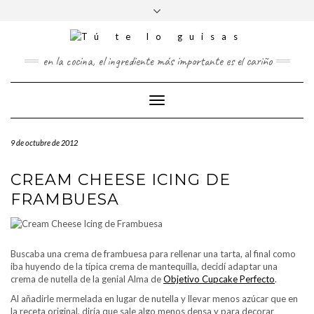
FOLLOW
Saltar
Alternar
FACEBOOK
TWITTER
PINTEREST
INSTAGRAM
US
al
la
contenido
cabecera
en la cocina, el ingrediente más importante es el cariño
Cambiar
modo
de
9 de octubre de 2012
navegación
CREAM CHEESE ICING DE
FRAMBUESA
Buscaba una crema de frambuesa para rellenar una tarta, al final como
iba huyendo de la típica crema de mantequilla, decidí adaptar una
crema de nutella de la genial Alma de
Objetivo Cupcake Perfecto
.
Al añadirle mermelada en lugar de nutella y llevar menos azúcar que en
la receta original, diría que sale algo menos densa y para decorar