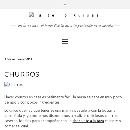
FOLLOW
Saltar
Alternar
FACEBOOK
TWITTER
PINTEREST
INSTAGRAM
US
al
la
contenido
cabecera
en la cocina, el ingrediente más importante es el cariño
Cambiar
modo
de
17 de marzo de 2011
navegación
CHURROS
Hacer churros en casa es realmente fácil, la masa se hace en muy poco
tiempo y con pocos ingredientes.
Lo único que hay que tener es una manga pastelera con la boquilla
apropiada y ya podemos disponernos a realizar deliciosos churros
caseros, ideales para acompañar con un
chocolate a la taza
caliente o
comer tal cual.