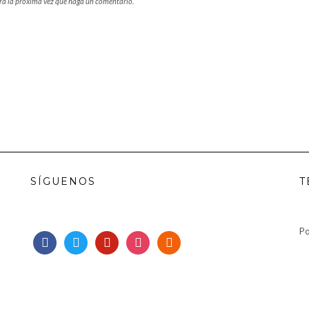
ara la próxima vez que haga un comentario.
SÍGUENOS
T
Po
facebook
twitter
pinterest
instagram
rss