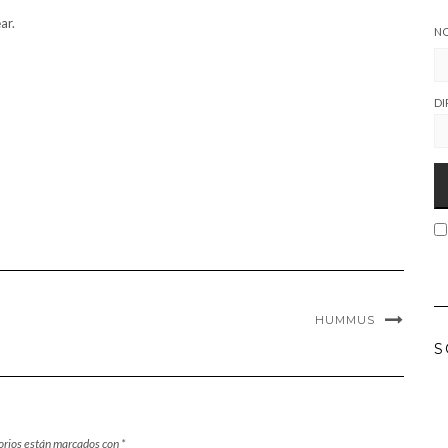
ar.
N
DI
HUMMUS
S
orios están marcados con
*