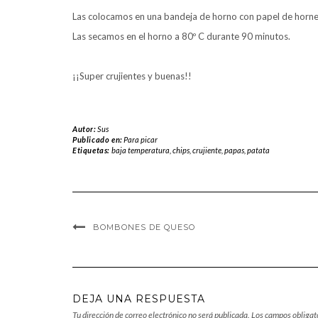
Las colocamos en una bandeja de horno con papel de horne
Las secamos en el horno a 80º C durante 90 minutos.
¡¡Super crujientes y buenas!!
Autor:
Sus
Publicado en:
Para picar
Etiquetas:
baja temperatura
,
chips
,
crujiente
,
papas
,
patata
BOMBONES DE QUESO
DEJA UNA RESPUESTA
Tu dirección de correo electrónico no será publicada.
Los campos obligat