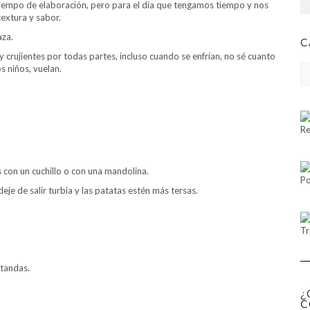
 tiempo de elaboración, pero para el día que tengamos tiempo y nos
extura y sabor.
aza.
C
crujientes por todas partes, incluso cuando se enfrían, no sé cuanto
CA
 niños, vuelan.
Re
 con un cuchillo o con una mandolina.
Po
e de salir turbia y las patatas estén más tersas.
Tr
 tandas.
¿
C