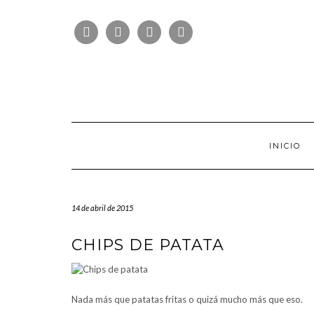
Saltar
FOLLOW
al
FACEBOOK
TWITTER
PINTEREST
INSTAGRAM
US
contenido
INICIO
14 de abril de 2015
CHIPS DE PATATA
Nada más que patatas fritas o quizá mucho más que eso.