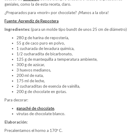
geniales, como la de esta receta, claro.
¿Preparados para «morir» por chocolate? ¡Manos a la obra!
Fuente: Aprendiz de Repostera
Ingredientes:
(para un molde tipo bundt de unos 25 cm de diámetro)
280 g de harina de repostería,
55 g de caco puro en polvo,
1 cucharada de levadura química,
1/2 cucharadita de bicarbonato,
125 g de mantequilla a temperatura ambiente,
300 g de azúcar,
3 huevos medianos,
200 ml de nata,
175 ml de leche,
2 cucharaditas de esencia de vainilla,
200 g de chocolate en gotas.
Para decorar:
ganaché de chocolate
,
virutas de chocolate blanco.
Elaboración:
Precalentamos el horno a 170º C.