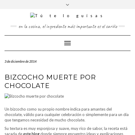
FOLLOW
Saltar
Alternar
FACEBOOK
TWITTER
PINTEREST
INSTAGRAM
US
al
la
contenido
cabecera
en la cocina, el ingrediente más importante es el cariño
Cambiar
modo
de
3 de diciembre de 2014
navegación
BIZCOCHO MUERTE POR
CHOCOLATE
Un bizcocho como su propio nombre indica para amantes del
chocolate, válido para cualquier celebración o simplemente para un día
que tengamos necesidad de mucho chocolate.
Su textura es muy esponjosa y suave, muy rico de sabor, la receta está
sacada de
este blog
donde siempre encuentro ideas y explicaciones