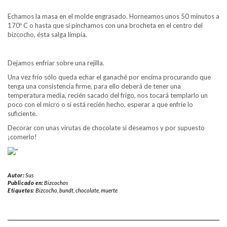
Echamos la masa en el molde engrasado. Horneamos unos 50 minutos a
170º C o hasta que si pinchamos con una brocheta en el centro del
bizcocho, ésta salga limpia.
Dejamos enfriar sobre una rejilla.
Una vez frío sólo queda echar el ganaché por encima procurando que
tenga una consistencia firme, para ello deberá de tener una
temperatura media, recién sacado del frigo, nos tocará templarlo un
poco con el micro o si está recién hecho, esperar a que enfríe lo
suficiente.
Decorar con unas virutas de chocolate si deseamos y por supuesto
¡comerlo!
Autor:
Sus
Publicado en:
Bizcochos
Etiquetas:
Bizcocho
,
bundt
,
chocolate
,
muerte