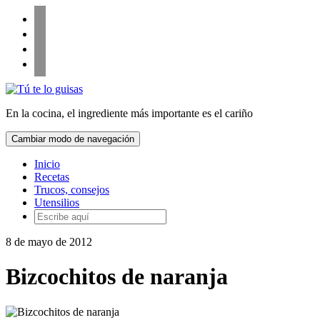
Saltar
Follow
facebook
al
twitter
us
contenido
pinterest
instagram
Alternar
la
En la cocina, el ingrediente más importante es el cariño
cabecera
Cambiar modo de navegación
Inicio
Recetas
Trucos, consejos
Utensilios
8 de mayo de 2012
Bizcochitos de naranja