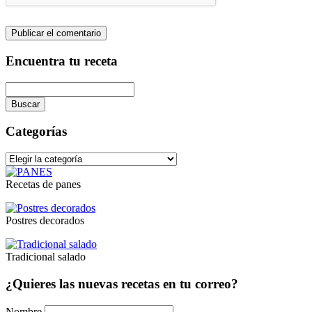
Encuentra tu receta
Buscar
La
búsqueda
Categorías
está
en
Categorías
progreso
Recetas de panes
Postres decorados
Tradicional salado
¿Quieres las nuevas recetas en tu correo?
Nombre