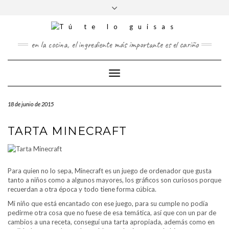
FOLLOW
Saltar
Alternar
FACEBOOK
US
al
la
contenido
cabecera
TWITTER
en la cocina, el ingrediente más importante es el cariño
PINTEREST
Cambiar
INSTAGRAM
modo
de
18 de junio de 2015
navegación
TARTA MINECRAFT
Para quien no lo sepa, Minecraft es un juego de ordenador que gusta
tanto a niños como a algunos mayores, los gráficos son curiosos porque
recuerdan a otra época y todo tiene forma cúbica.
Mi niño que está encantado con ese juego, para su cumple no podía
pedirme otra cosa que no fuese de esa temática, así que con un par de
cambios a una receta, conseguí una tarta apropiada, además como en