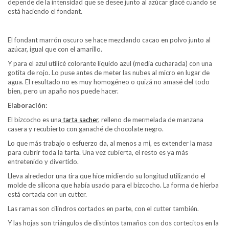
depende de la intensidad que se desee junto al azúcar glacé cuando se
está haciendo el fondant.
El fondant marrón oscuro se hace mezclando cacao en polvo junto al
azúcar, igual que con el amarillo.
Y para el azul utilicé colorante líquido azul (media cucharada) con una
gotita de rojo. Lo puse antes de meter las nubes al micro en lugar de
agua. El resultado no es muy homogéneo o quizá no amasé del todo
bien, pero un apaño nos puede hacer.
Elaboración:
El bizcocho es una
tarta sacher
, relleno de mermelada de manzana
casera y recubierto con ganaché de chocolate negro.
Lo que más trabajo o esfuerzo da, al menos a mi, es extender la masa
para cubrir toda la tarta. Una vez cubierta, el resto es ya más
entretenido y divertido.
Lleva alrededor una tira que hice midiendo su longitud utilizando el
molde de silicona que había usado para el bizcocho. La forma de hierba
está cortada con un cutter.
Las ramas son cilindros cortados en parte, con el cutter también.
Y las hojas son triángulos de distintos tamaños con dos cortecitos en la