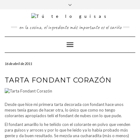
FOLLOW
Saltar
Alternar
FACEBOOK
TWITTER
PINTEREST
INSTAGRAM
US
al
la
contenido
cabecera
en la cocina, el ingrediente más importante es el cariño
Cambiar
modo
de
16 de abril de 2011
navegación
TARTA FONDANT CORAZÓN
Desde que hice mi primera tarta decorada con fondant hace unos
meses tenía ganas de hacer otra, lo único que como no tengo
colorantes apropiados teñí el fondant de nubes con lo que pude.
El fondant amarillo lo he teñido con el colorante en polvo que venden
para guisos y arroces y por lo que he leído ya lo había probado más
gente y da buen resultado. Se mezcla una cucharadita (más o menos)