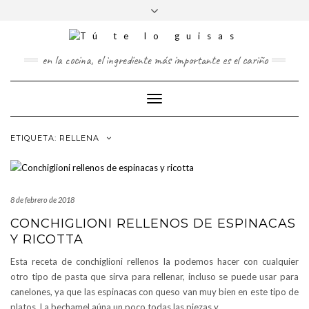
FOLLOW
Saltar
Alternar
FACEBOOK
TWITTER
PINTEREST
INSTAGRAM
US
al
la
contenido
cabecera
en la cocina, el ingrediente más importante es el cariño
Cambiar
modo
de
ETIQUETA:
RELLENA
navegación
8 de febrero de 2018
CONCHIGLIONI RELLENOS DE ESPINACAS
Y RICOTTA
Esta receta de conchiglioni rellenos la podemos hacer con cualquier
otro tipo de pasta que sirva para rellenar, incluso se puede usar para
canelones, ya que las espinacas con queso van muy bien en este tipo de
platos. La bechamel aúna un poco todas las piezas y
…