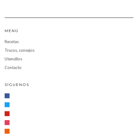
MENÚ
Recetas
Trucos, consejos
Utensilios
Contacto
SÍGUENOS
facebook
twitter
pinterest
instagram
rss