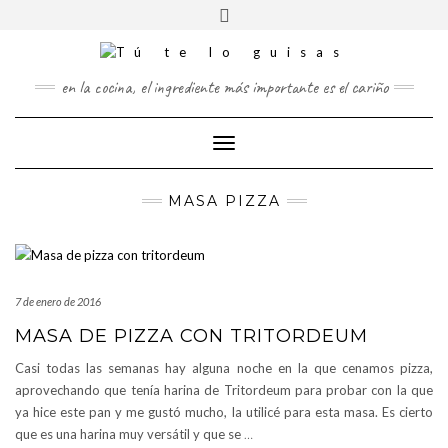
FOLLOW
Saltar
Alternar
FACEBOOK
US
al
la
contenido
TWITTER
cabecera
PINTEREST
en la cocina, el ingrediente más importante es el cariño
INSTAGRAM
Cambiar
modo
de
MASA PIZZA
navegación
7 de enero de 2016
MASA DE PIZZA CON TRITORDEUM
Casi todas las semanas hay alguna noche en la que cenamos pizza,
aprovechando que tenía harina de Tritordeum para probar con la que
ya hice este pan y me gustó mucho, la utilicé para esta masa. Es cierto
que es una harina muy versátil y que se
…