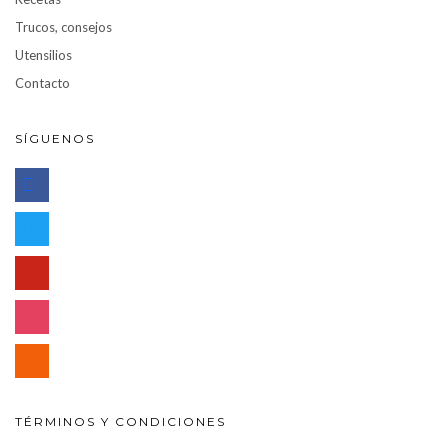
Trucos, consejos
Utensilios
Contacto
SÍGUENOS
facebook
twitter
pinterest
instagram
rss
TÉRMINOS Y CONDICIONES