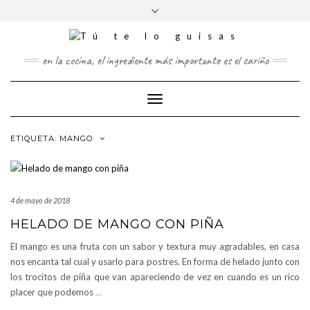
FOLLOW
Saltar
Alternar
FACEBOOK
US
al
la
contenido
cabecera
TWITTER
en la cocina, el ingrediente más importante es el cariño
PINTEREST
Cambiar
INSTAGRAM
modo
de
ETIQUETA:
MANGO
navegación
4 de mayo de 2018
HELADO DE MANGO CON PIÑA
El mango es una fruta con un sabor y textura muy agradables, en casa
nos encanta tal cual y usarlo para postres. En forma de helado junto con
los trocitos de piña que van apareciendo de vez en cuando es un rico
placer que podemos
…