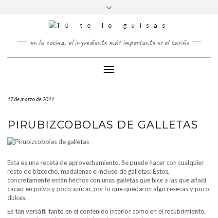
FOLLOW
Saltar
Alternar
FACEBOOK
TWITTER
PINTEREST
INSTAGRAM
US
al
la
contenido
cabecera
en la cocina, el ingrediente más importante es el cariño
Cambiar
modo
de
17 de marzo de 2011
navegación
PIRUBIZCOBOLAS DE GALLETAS
Esta es una receta de aprovechamiento. Se puede hacer con cualquier
resto de bizcocho, madalenas o incluso de galletas. Éstos,
concretamente están hechos con unas galletas que hice a las que añadí
cacao en polvo y poco azúcar, por lo que quedaron algo resecas y poco
dulces.
Es tan versátil tanto en el contenido interior como en el recubrimiento,