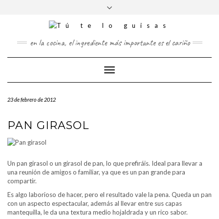
FOLLOW
Saltar
Alternar
FACEBOOK
TWITTER
PINTEREST
INSTAGRAM
US
al
la
contenido
cabecera
en la cocina, el ingrediente más importante es el cariño
Cambiar
modo
de
23 de febrero de 2012
navegación
PAN GIRASOL
Un pan girasol o un girasol de pan, lo que prefiráis. Ideal para llevar a
una reunión de amigos o familiar, ya que es un pan grande para
compartir.
Es algo laborioso de hacer, pero el resultado vale la pena. Queda un pan
con un aspecto espectacular, además al llevar entre sus capas
mantequilla, le da una textura medio hojaldrada y un rico sabor.