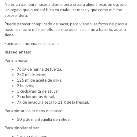
No es un pan para hacer a diario, pero sí para alguna ocasión especial.
Un regalo que quedará bien en cualquier mesa y que como mínimo
sorprenderá.
Puede parecer complicado de hacer, pero viendo las fotos del paso a
paso es mucho más sencillo, así que quien se anime a hacerlo, aquí lo
tiene.
Fuente: La morena en la cocina
Ingredientes:
Para la masa:
760g de harina de fuerza,
250 ml de leche,
125 ml de aceite de oliva,
2 huevos,
1 cucharadita de azúcar,
2 cucharaditas de sal,
7g de levadura seca (o 21 g de la fresca).
Para pintar los círculos de masa:
50 g de mantequilla derretida.
Para pincelar el pan:
1 yema de huevo,