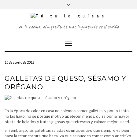
FOLLOW
Saltar
Alternar
FACEBOOK
US
al
la
contenido
cabecera
TWITTER
en la cocina, el ingrediente más importante es el cariño
PINTEREST
Cambiar
INSTAGRAM
modo
de
15 de agosto de 2012
navegación
GALLETAS DE QUESO, SÉSAMO Y
ORÉGANO
En la época de calor en casa no solemos comer galletas, y por lo tanto
no las hago, no sé porqué motivo apetecen menos, quizá por la mayor
oferta de helados y frutas jugosas que refrescan y calman mejor la sed.
Sin embargo, las galletitas saladas es un aperitivo que siempre va bien
haga la temperatura que haga, ya que se pueden comer como aperitivo,