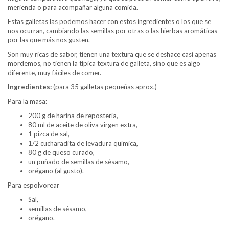
merienda o para acompañar alguna comida.
Estas galletas las podemos hacer con estos ingredientes o los que se
nos ocurran, cambiando las semillas por otras o las hierbas aromáticas
por las que más nos gusten.
Son muy ricas de sabor, tienen una textura que se deshace casi apenas
mordemos, no tienen la típica textura de galleta, sino que es algo
diferente, muy fáciles de comer.
Ingredientes:
(para 35 galletas pequeñas aprox.)
Para la masa:
200 g de harina de repostería,
80 ml de aceite de oliva virgen extra,
1 pizca de sal,
1/2 cucharadita de levadura química,
80 g de queso curado,
un puñado de semillas de sésamo,
orégano (al gusto).
Para espolvorear
Sal,
semillas de sésamo,
orégano.