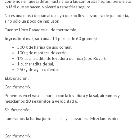
comemos en quesadillas, hasta ahora las compraba hechas, pero visto
lo fácil que se hacen, volveré a repetirlas seguro.
No es una masa de pan al uso, ya que no lleva levadura de panadería,
sino sólo un poco de implusor.
Fuente: Libro Panadería I de thermomix
Ingredientes:
(para unas 14 piezas de 60 gramos)
500 g de harina de uso común,
100 g de manteca de cerdo,
1/2 cucharadita de levadura química (tipo Royal),
1 cucharadita de sal,
250 g de agua caliente.
Elaboración:
Con thermomix:
Ponemos en el vaso la harina con la levadura y la sal, aireamos y
mezclamos
10 segundos
a
velocidad 6
.
Sin thermomix:
Tamizamos la harina junto a la sal y la levadura. Mezclamos bien.
Con thermomix: