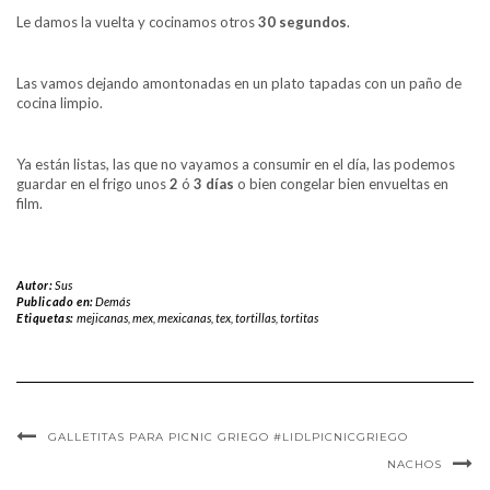
Le damos la vuelta y cocinamos otros
30 segundos
.
Las vamos dejando amontonadas en un plato tapadas con un paño de
cocina limpio.
Ya están listas, las que no vayamos a consumir en el día, las podemos
guardar en el frigo unos
2
ó
3 días
o bien congelar bien envueltas en
film.
Autor:
Sus
Publicado en:
Demás
Etiquetas:
mejicanas
,
mex
,
mexicanas
,
tex
,
tortillas
,
tortitas
GALLETITAS PARA PICNIC GRIEGO #LIDLPICNICGRIEGO
NACHOS