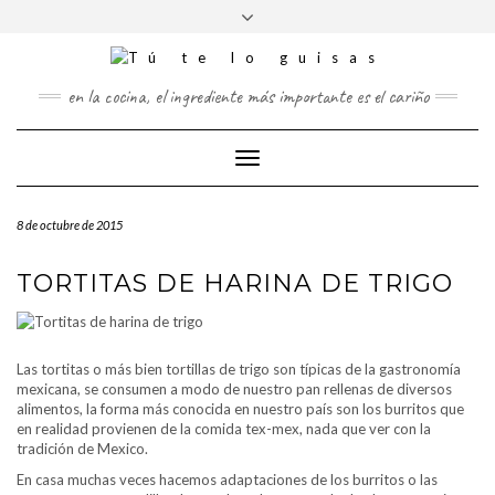
FOLLOW
Saltar
Alternar
FACEBOOK
TWITTER
PINTEREST
INSTAGRAM
US
al
la
contenido
cabecera
en la cocina, el ingrediente más importante es el cariño
Cambiar
modo
de
8 de octubre de 2015
navegación
TORTITAS DE HARINA DE TRIGO
Las tortitas o más bien tortillas de trigo son típicas de la gastronomía
mexicana, se consumen a modo de nuestro pan rellenas de diversos
alimentos, la forma más conocida en nuestro país son los burritos que
en realidad provienen de la comida tex-mex, nada que ver con la
tradición de Mexico.
En casa muchas veces hacemos adaptaciones de los burritos o las