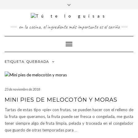
FOLLOW
Saltar
Alternar
FACEBOOK
TWITTER
PINTEREST
INSTAGRAM
US
al
la
contenido
cabecera
en la cocina, el ingrediente más importante es el cariño
Cambiar
modo
de
ETIQUETA:
QUEBRADA
navegación
23 de noviembre de 2018
MINI PIES DE MELOCOTÓN Y MORAS
Tartas de estas tipo «pie» con frutas, se pueden hacer con el relleno de
la fruta que queramos, la fruta puede ser fresca o congelada, me gusta
tener siempre algo de fruta limpia, pelada y troceada en el congelador
que guardo de otras temporadas para
…