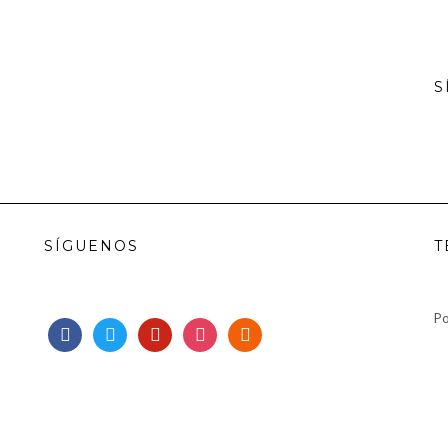
S
SÍGUENOS
T
Po
facebook
twitter
pinterest
instagram
rss