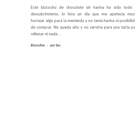
Este bizcocho de chocolate sin harina ha sido todo
descubrimiento, lo hice un día que me apetecía mu
hornear algo para la merienda y no tenía harina ni posibili
de comprar. No queda alto y no serviría para una tarta p
rellenar ni nada
…
Bizcochos
-
por
Sus