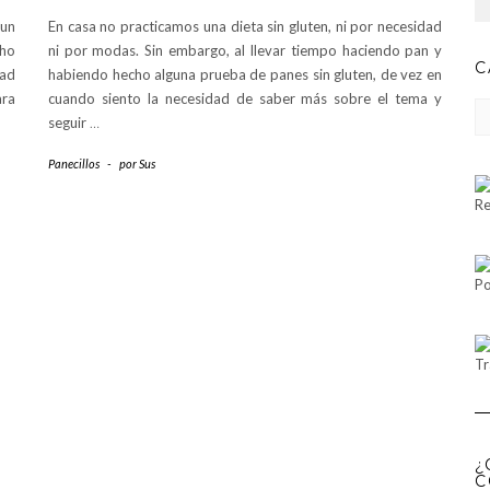
 un
En casa no practicamos una dieta sin gluten, ni por necesidad
cho
ni por modas. Sin embargo, al llevar tiempo haciendo pan y
C
dad
habiendo hecho alguna prueba de panes sin gluten, de vez en
ara
cuando siento la necesidad de saber más sobre el tema y
CA
seguir
…
Panecillos
-
por
Sus
Re
Po
Tr
¿
C