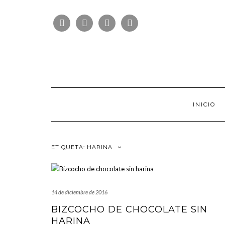
Saltar
FOLLOW
al
FACEBOOK
TWITTER
PINTEREST
INSTAGRAM
US
contenido
INICIO
ETIQUETA:
HARINA
14 de diciembre de 2016
BIZCOCHO DE CHOCOLATE SIN
HARINA