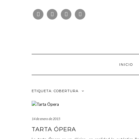
Saltar
FOLLOW
al
FACEBOOK
TWITTER
PINTEREST
INSTAGRAM
US
contenido
INICIO
ETIQUETA:
COBERTURA
14 de enero de 2015
TARTA ÓPERA