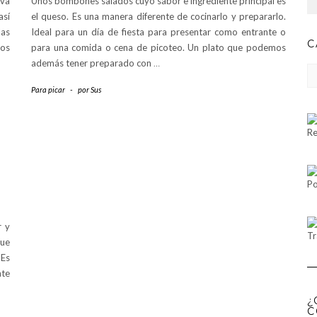
eva
Unos bombones salados cuyo sabor e ingrediente principal es
así
el queso. Es una manera diferente de cocinarlo y prepararlo.
las
Ideal para un día de fiesta para presentar como entrante o
C
los
para una comida o cena de picoteo. Un plato que podemos
además tener preparado con
…
CA
Para picar
-
por
Sus
Re
Po
r y
Tr
que
 Es
nte
¿
C