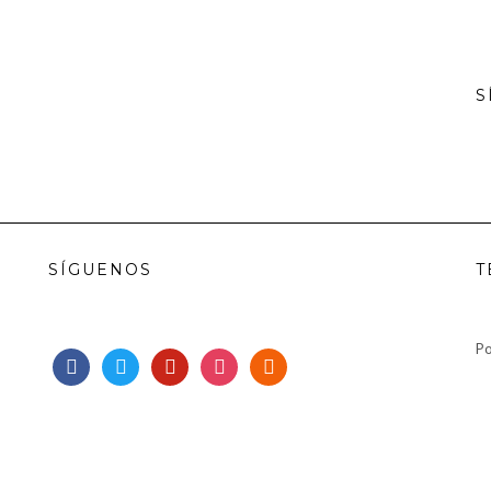
S
SÍGUENOS
T
Po
facebook
twitter
pinterest
instagram
rss