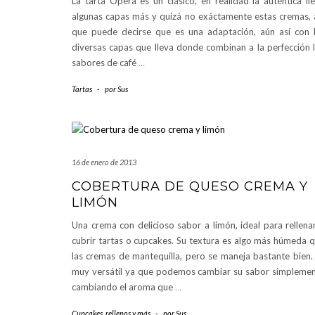
La tarta Ópera es un clásico, en realidad la auténtica ll
algunas capas más y quizá no exáctamente estas cremas, 
que puede decirse que es una adaptación, aún así con 
diversas capas que lleva donde combinan a la perfección 
sabores de café
…
Tartas
-
por
Sus
16 de enero de 2013
COBERTURA DE QUESO CREMA Y
LIMÓN
Una crema con delicioso sabor a limón, ideal para rellena
cubrir tartas o cupcakes. Su textura es algo más húmeda 
las cremas de mantequilla, pero se maneja bastante bien.
muy versátil ya que podemos cambiar su sabor simpleme
cambiando el aroma que
…
Cupcakes, rellenos y más
-
por
Sus