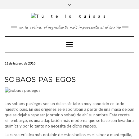
FOLLOW
Saltar
Alternar
FACEBOOK
TWITTER
PINTEREST
INSTAGRAM
US
al
la
contenido
cabecera
en la cocina, el ingrediente más importante es el cariño
Cambiar
modo
de
11 de febrero de 2016
navegación
SOBAOS PASIEGOS
Los sobaos pasiegos son un dulce cántabro muy conocido en todo
nuestro país. En sus orígenes se elaboraban a partir de una masa de pan
que se dejaba reposar (dormir o sobar) de ahí su nombre. Esta receta,
sin embargo, es una adaptación más moderna que se hace con levadura
química y por lo tanto no necesita de dicho reposo.
La característica más notable de estos bollos es el sabor a mantequilla,