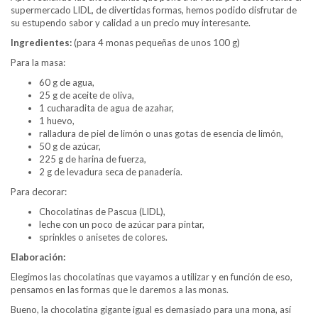
supermercado LIDL, de divertidas formas, hemos podido disfrutar de
su estupendo sabor y calidad a un precio muy interesante.
Ingredientes:
(para 4 monas pequeñas de unos 100 g)
Para la masa:
60 g de agua,
25 g de aceite de oliva,
1 cucharadita de agua de azahar,
1 huevo,
ralladura de piel de limón o unas gotas de esencia de limón,
50 g de azúcar,
225 g de harina de fuerza,
2 g de levadura seca de panadería.
Para decorar:
Chocolatinas de Pascua (LIDL),
leche con un poco de azúcar para pintar,
sprinkles o anisetes de colores.
Elaboración:
Elegimos las chocolatinas que vayamos a utilizar y en función de eso,
pensamos en las formas que le daremos a las monas.
Bueno, la chocolatina gigante igual es demasiado para una mona, así