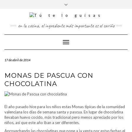
FOLLOW
Saltar
Alternar
FACEBOOK
TWITTER
PINTEREST
INSTAGRAM
US
al
la
contenido
cabecera
en la cocina, el ingrediente más importante es el cariño
Cambiar
modo
de
17 de abril de 2014
navegación
MONAS DE PASCUA CON
CHOCOLATINA
El año pasado hice para los niños estas Monas típicas de la comunidad
valenciana los días de semana santa y pascua. En lugar de chocolatina
llevaban huevo cocido, más tradicional pero menos apreciado por los
niños, así que este año iban a ser diferentes.
Aprovechando las chocolatinas que pone a la venta por estas fechas el