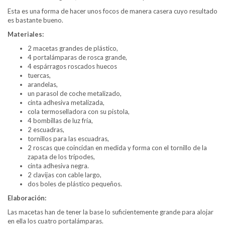
Esta es una forma de hacer unos focos de manera casera cuyo resultado
es bastante bueno.
Materiales:
2 macetas grandes de plástico,
4 portalámparas de rosca grande,
4 espárragos roscados huecos
tuercas,
arandelas,
un parasol de coche metalizado,
cinta adhesiva metalizada,
cola termoselladora con su pistola,
4 bombillas de luz fría,
2 escuadras,
tornillos para las escuadras,
2 roscas que coincidan en medida y forma con el tornillo de la
zapata de los trípodes,
cinta adhesiva negra.
2 clavijas con cable largo,
dos boles de plástico pequeños.
Elaboración:
Las macetas han de tener la base lo suficientemente grande para alojar
en ella los cuatro portalámparas.