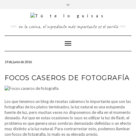
FOLLOW
Saltar
Alternar
FACEBOOK
TWITTER
PINTEREST
INSTAGRAM
US
al
la
contenido
cabecera
en la cocina, el ingrediente más importante es el cariño
Cambiar
modo
de
19 de junio de 2016
navegación
FOCOS CASEROS DE FOTOGRAFÍA
Los que tenemos un blog de recetas sabemos lo importante que son las
fotografías de los platos terminados, la luz natural es una estupenda
fuente de luz, pero muchas veces no disponemos de ella en el momento
deseado. Así que en estas ocasiones lo suyo es utilizar la luz de flash, el
problema es que genera unas sombras demasiado definidas o un efecto
muy distinto a la luz natural. Para contrarrestar esto, podemos iluminar
con focos de fotografía, lo malo es su elevado precio.