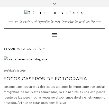
FOLLOW
Saltar
Alternar
FACEBOOK
TWITTER
PINTEREST
INSTAGRAM
US
al
la
contenido
cabecera
en la cocina, el ingrediente más importante es el cariño
Cambiar
modo
de
ETIQUETA:
FOTOGRAFÍA
navegación
19 de junio de 2016
FOCOS CASEROS DE FOTOGRAFÍA
Los que tenemos un blog de recetas sabemos lo importante que son las
fotografías de los platos terminados, la luz natural es una estupenda
fuente de luz, pero muchas veces no disponemos de ella en el momento
deseado. Así que en estas ocasiones lo suyo
…