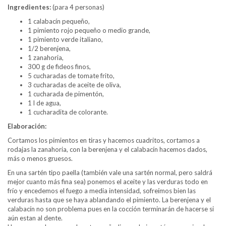
Ingredientes:
(para 4 personas)
1 calabacín pequeño,
1 pimiento rojo pequeño o medio grande,
1 pimiento verde italiano,
1/2 berenjena,
1 zanahoria,
300 g de fideos finos,
5 cucharadas de tomate frito,
3 cucharadas de aceite de oliva,
1 cucharada de pimentón,
1 l de agua,
1 cucharadita de colorante.
Elaboración:
Cortamos los pimientos en tiras y hacemos cuadritos, cortamos a
rodajas la zanahoria, con la berenjena y el calabacín hacemos dados,
más o menos gruesos.
En una sartén tipo paella (también vale una sartén normal, pero saldrá
mejor cuanto más fina sea) ponemos el aceite y las verduras todo en
frío y encedemos el fuego a media intensidad, sofreímos bien las
verduras hasta que se haya ablandando el pimiento. La berenjena y el
calabacín no son problema pues en la cocción terminarán de hacerse si
aún estan al dente.