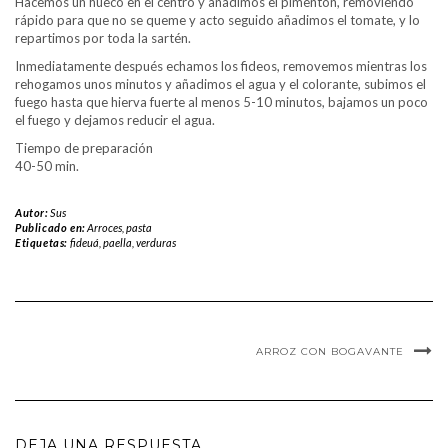
Hacemos un hueco en el centro y añadimos el pimentón, removiendo
rápido para que no se queme y acto seguido añadimos el tomate, y lo
repartimos por toda la sartén.
Inmediatamente después echamos los fideos, removemos mientras los
rehogamos unos minutos y añadimos el agua y el colorante, subimos el
fuego hasta que hierva fuerte al menos 5-10 minutos, bajamos un poco
el fuego y dejamos reducir el agua.
Tiempo de preparación
40-50 min.
Autor:
Sus
Publicado en:
Arroces, pasta
Etiquetas:
fideuá
,
paella
,
verduras
ARROZ CON BOGAVANTE
DEJA UNA RESPUESTA