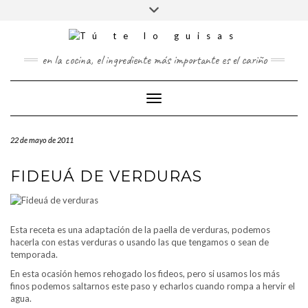
FOLLOW
Saltar
Alternar
FACEBOOK
TWITTER
PINTEREST
INSTAGRAM
US
al
la
contenido
cabecera
en la cocina, el ingrediente más importante es el cariño
Cambiar modo de navegación
22 de mayo de 2011
FIDEUÁ DE VERDURAS
Esta receta es una adaptación de la paella de verduras, podemos
hacerla con estas verduras o usando las que tengamos o sean de
temporada.
En esta ocasión hemos rehogado los fideos, pero si usamos los más
finos podemos saltarnos este paso y echarlos cuando rompa a hervir el
agua.