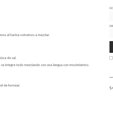
N
DI
mos el harina volvemos a mezclar.
izca de sal.
 se integre todo mezclando con una lengua con movimientos
l de hornear.
S