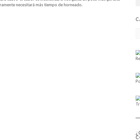
ramente necesitará más tiempo de horneado.
C
CA
Re
Po
Tr
¿
C