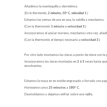
Añadimos la mantequilla y derretimos.
(En la thermomix,
2 minutos, 50º C,
velocidad 1
.)
Echamos las yemas de una en una, la vainilla y mezclamos.
(Con la thermomix
1 minuto
a
velocidad 3
.)
Incorporamos el azúcar moreno, mezclamos otra vez, añadi
(Con la thermomix el tiempo necesario a
velocidad 3
.)
Por otro lado montamos las claras a punto de nieve con la p
Incorporamos las claras montadas en
2 ó 3
veces hasta que
envolventes.
Echamos la masa en en molde engrasado o forrado con pape
Horneamos unos
25 minutos
a
180º C
.
Desmoldamos y dejamos enfriar sobre una rejilla.