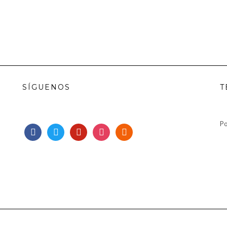
SÍGUENOS
T
Po
facebook
twitter
pinterest
instagram
rss