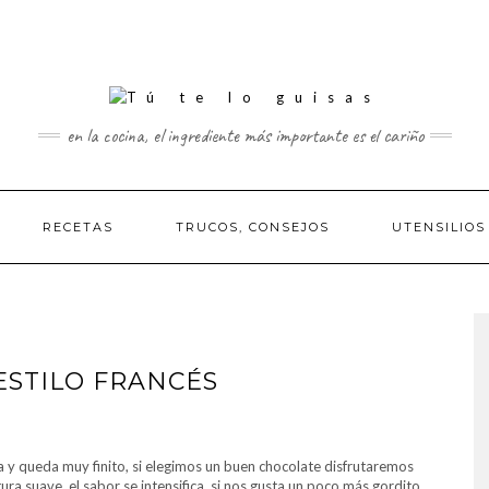
en la cocina, el ingrediente más importante es el cariño
RECETAS
TRUCOS, CONSEJOS
UTENSILIOS
ESTILO FRANCÉS
na y queda muy finito, si elegimos un buen chocolate disfrutaremos
a suave el sabor se intensifica, si nos gusta un poco más gordito