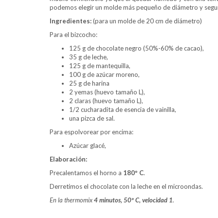
podemos elegir un molde más pequeño de diámetro y segu
Ingredientes:
(para un molde de 20 cm de diámetro)
Para el bizcocho:
125 g de chocolate negro (50%-60% de cacao),
35 g de leche,
125 g de mantequilla,
100 g de azúcar moreno,
25 g de harina
2 yemas (huevo tamaño L),
2 claras (huevo tamaño L),
1/2 cucharadita de esencia de vainilla,
una pizca de sal.
Para espolvorear por encima:
Azúcar glacé,
Elaboración:
Precalentamos el horno a
180º C
.
Derretimos el chocolate con la leche en el microondas.
En la thermomix
4 minutos, 50º C,
velocidad 1
.