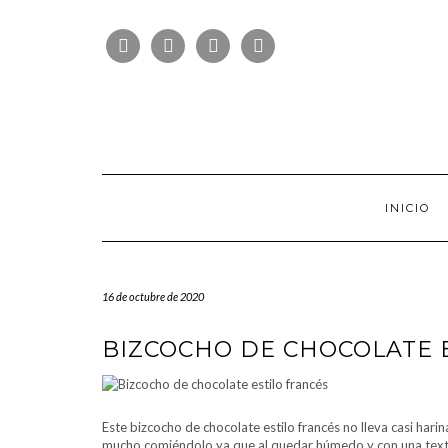
Saltar
FOLLOW
al
FACEBOOK
TWITTER
PINTEREST
INSTAGRAM
US
contenido
INICIO
16 de octubre de 2020
BIZCOCHO DE CHOCOLATE 
Este bizcocho de chocolate estilo francés no lleva casi hari
mucho comiéndolo ya que al quedar húmedo y con una textur